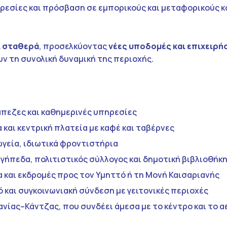
ηρεσίες και πρόσβαση σε εμπορικούς και μεταφορικούς 
 σταθερά
, προσελκύοντας
νέες υποδομές και επιχειρή
υν τη συνολική δυναμική της περιοχής.
άπεζες και καθημερινές υπηρεσίες
 και κεντρική πλατεία με καφέ και ταβέρνες
ωγεία, ιδιωτικά φροντιστήρια
γήπεδα, πολιτιστικός σύλλογος και δημοτική βιβλιοθήκ
 και εκδρομές προς τον Υμηττό ή τη Μονή Καισαριανής
 και συγκοινωνιακή σύνδεση με γειτονικές περιοχές
νίας–Κάντζας, που συνδέει άμεσα με το κέντρο και το 