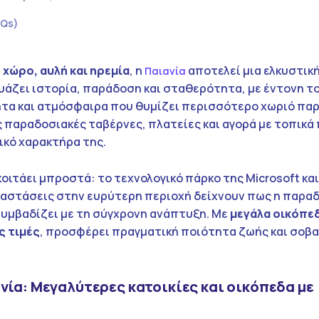
AQs)
χώρο, αυλή και ηρεμία
, η
αποτελεί μια ελκυστική
Παιανία
δυάζει ιστορία, παράδοση και σταθερότητα, με έντονη τ
ητα και ατμόσφαιρα που θυμίζει περισσότερο χωριό πα
ις παραδοσιακές ταβέρνες, πλατείες και αγορά με τοπικά
ικό χαρακτήρα της.
οιτάει μπροστά: το τεχνολογικό πάρκο της Microsoft και
ταστάσεις στην ευρύτερη περιοχή δείχνουν πως η παρα
υμβαδίζει με τη σύγχρονη ανάπτυξη. Με
μεγάλα οικόπε
ς τιμές
, προσφέρει πραγματική ποιότητα ζωής και σοβ
ανία: Μεγαλύτερες κατοικίες και οικόπεδα με