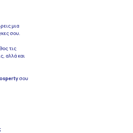
ρεις μια
γκες σου.
θος τις
ς, αλλά και
osperty
σου
;