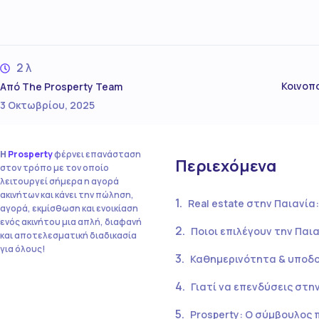
2 λ
Κοινοπ
Από
The Prosperty Team
3 Οκτωβρίου, 2025
Η
Prosperty
φέρνει επανάσταση
Περιεχόμενα
στον τρόπο με τον οποίο
λειτουργεί σήμερα η αγορά
ακινήτων και κάνει την πώληση,
Real estate στην Παιανία
αγορά, εκμίσθωση και ενοικίαση
ενός ακινήτου μια απλή, διαφανή
Ποιοι επιλέγουν την Παια
και αποτελεσματική διαδικασία
για όλους!
Καθημερινότητα & υποδο
Γιατί να επενδύσεις στη
Prosperty: Ο σύμβουλος 