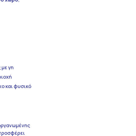
 με γη
ριοχή
χο και φυσικό
 οργανωμένης
 προσφέρει