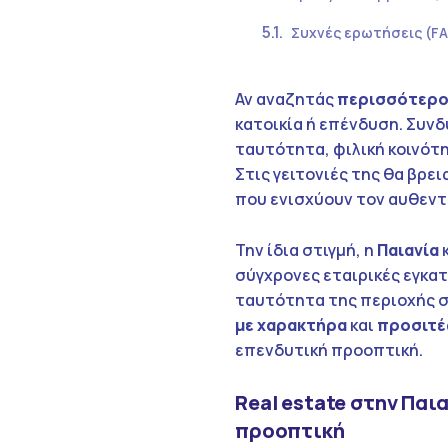
Συχνές ερωτήσεις (F
Αν αναζητάς
περισσότερο 
κατοικία ή επένδυση. Συν
ταυτότητα, φιλική κοινότ
Στις γειτονιές της θα βρε
που ενισχύουν τον αυθεντ
Την ίδια στιγμή, η
Παιανία
κ
σύγχρονες εταιρικές εγκα
ταυτότητα της περιοχής σ
με χαρακτήρα
και
προσιτέ
επενδυτική προοπτική.
Real estate στην Παι
προοπτική