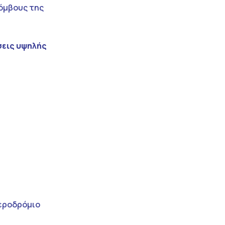
κόμβους της
σεις υψηλής
η
αεροδρόμιο