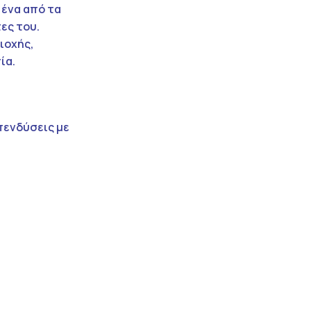
, ένα από τα
ες του.
ιοχής,
ία.
πενδύσεις με