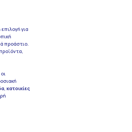
 επιλογή για
οπική
ρά προάστιο.
 προϊόντα,
 οι
δοσιακή
δα
,
κατοικίες
αρή