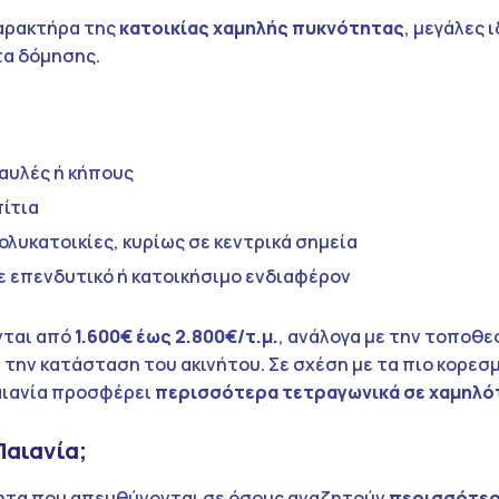
χαρακτήρα της
κατοικίας χαμηλής πυκνότητας
, μεγάλες 
τα δόμησης.
 αυλές ή κήπους
ίτια
ολυκατοικίες, κυρίως σε κεντρικά σημεία
ε επενδυτικό ή κατοικήσιμο ενδιαφέρον
νται από
1.600€ έως 2.800€/τ.μ.
, ανάλογα με την τοποθε
 την κατάσταση του ακινήτου. Σε σχέση με τα πιο κορεσ
αιανία προσφέρει
περισσότερα τετραγωνικά σε χαμηλότ
Παιανία;
νητα που απευθύνονται σε όσους αναζητούν
περισσότε