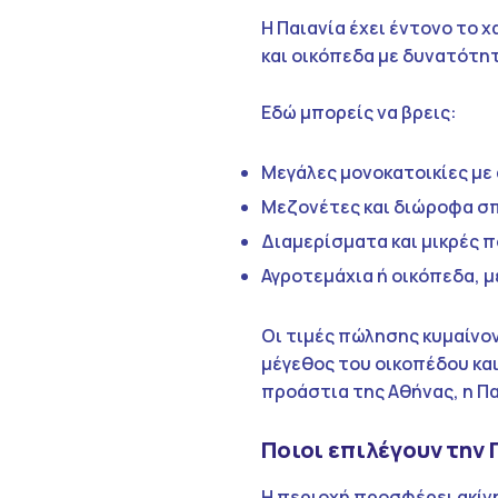
Η Παιανία έχει έντονο το 
και οικόπεδα με δυνατότη
Εδώ μπορείς να βρεις:
Μεγάλες μονοκατοικίες με
Μεζονέτες και διώροφα σπ
Διαμερίσματα και μικρές π
Αγροτεμάχια ή οικόπεδα, μ
Οι τιμές πώλησης κυμαίνο
μέγεθος του οικοπέδου και
προάστια της Αθήνας, η Π
Ποιοι επιλέγουν την 
Η περιοχή προσφέρει ακί