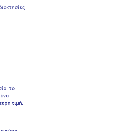
ιδιοκτησίες
σία, το
μένα
ερη τιμή.
ρο χώρο
,