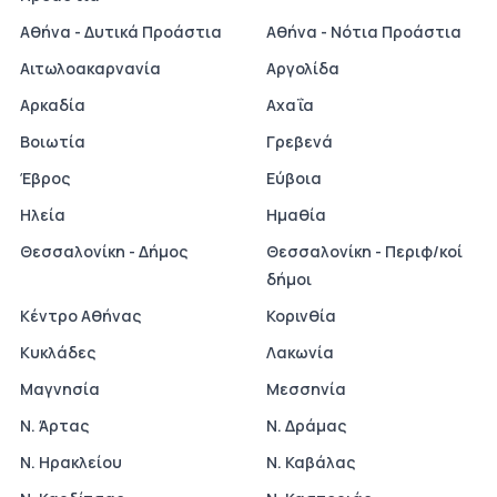
Αθήνα - Δυτικά Προάστια
Αθήνα - Νότια Προάστια
Αιτωλοακαρνανία
Αργολίδα
Αρκαδία
Αχαΐα
Βοιωτία
Γρεβενά
Έβρος
Εύβοια
Ηλεία
Ημαθία
Θεσσαλονίκη - Δήμος
Θεσσαλονίκη - Περιφ/κοί
δήμοι
Κέντρο Αθήνας
Κορινθία
Κυκλάδες
Λακωνία
Μαγνησία
Μεσσηνία
Ν. Άρτας
Ν. Δράμας
Ν. Ηρακλείου
Ν. Καβάλας