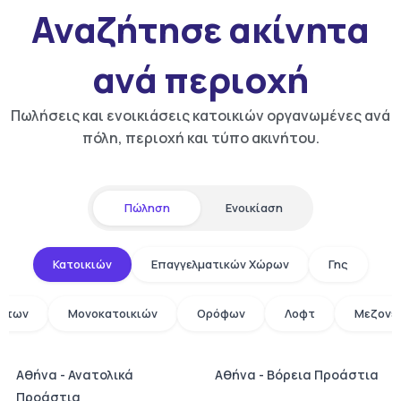
Αναζήτησε ακίνητα
ανά περιοχή
Πωλήσεις και ενοικιάσεις κατοικιών οργανωμένες ανά
πόλη, περιοχή και τύπο ακινήτου.
Πώληση
Ενοικίαση
Κατοικιών
Επαγγελματικών Χώρων
Γης
άτων
Μονοκατοικιών
Ορόφων
Λοφτ
Μεζονε
Αθήνα - Ανατολικά
Αθήνα - Βόρεια Προάστια
Προάστια