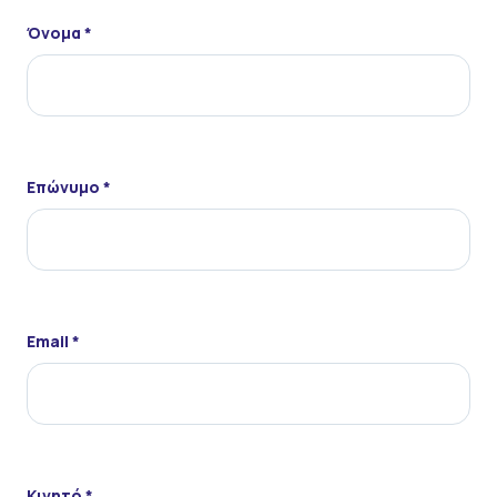
Όνομα *
Επώνυμο *
Email *
Κινητό *