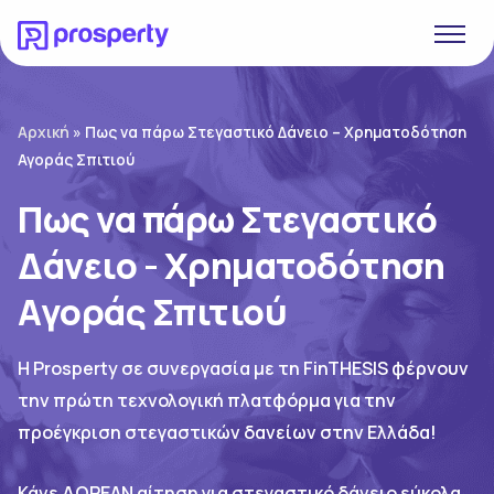
Αρχική
»
Πως να πάρω Στεγαστικό Δάνειο – Χρηματοδότηση
Αγοράς Σπιτιού
Πως να πάρω Στεγαστικό
Δάνειο - Χρηματοδότηση
Αγοράς Σπιτιού
H Prosperty σε συνεργασία με τη FinTHESIS φέρνουν
την πρώτη τεχνολογική πλατφόρμα για την
προέγκριση στεγαστικών δανείων στην Ελλάδα!
Κάνε ΔΩΡΕΑΝ αίτηση για στεγαστικό δάνειο εύκολα