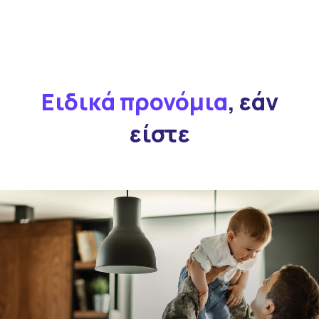
Ειδικά προνόμια
, εάν
είστε