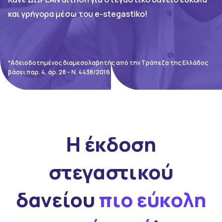
και γρήγορα μέσω του e-stegastiko!
*Αδειοδοτημένος διαμεσολαβητής από την Τράπεζα της Ελλάδος
βάσει παρ. 4, άρ. 28 – Ν. 4438/2016
Η έκδοση
στεγαστικού
δανείου
πιο εύκολη