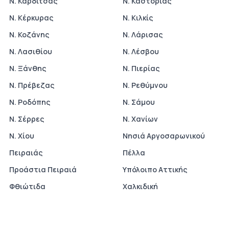
Ν. Καρδίτσας
Ν. Καστοριάς
Ν. Κέρκυρας
Ν. Κιλκίς
Ν. Κοζάνης
Ν. Λάρισας
Ν. Λασιθίου
Ν. Λέσβου
Ν. Ξάνθης
Ν. Πιερίας
Ν. Πρέβεζας
Ν. Ρεθύμνου
Ν. Ροδόπης
Ν. Σάμου
Ν. Σέρρες
Ν. Χανίων
Ν. Χίου
Νησιά Αργοσαρωνικού
Πειραιάς
Πέλλα
Προάστια Πειραιά
Υπόλοιπο Αττικής
Φθιώτιδα
Χαλκιδική