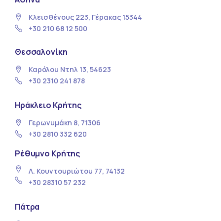
Κλεισθένους 223, Γέρακας 15344
+30 210 68 12 500
Θεσσαλονίκη
Καρόλου Ντηλ 13, 54623
+30 2310 241 878
Ηράκλειο Κρήτης
Γερωνυμάκη 8, 71306
+30 2810 332 620
Ρέθυμνο Κρήτης
Λ. Κουντουριώτου 77, 74132
+30 28310 57 232
Πάτρα