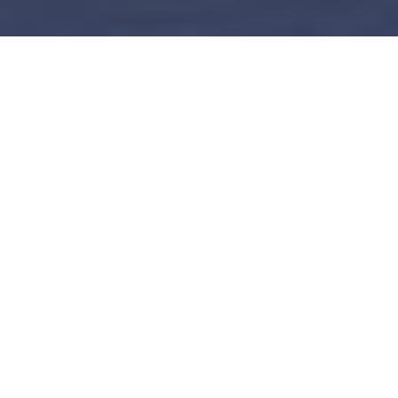
ΠΛΕΟΝΕΚΤΗΜΑΤΑ ΠΡΟΓΡΑΜΜΑΤΟΣ
Μια επένδυση στην Ελλάδα. Μια νέα
βάση στην Ευρώπη.
5ετής Ανανεώσιμη Άδεια Διαμονής
Αποκτήστε άδεια διαμονής 5 ετών μέσω επιλέξιμης
επένδυσης σε ακίνητο, με δυνατότητα ανανέωσης εφόσον
διατηρείται η επένδυση.
Μετακίνηση στη Ζώνη Σένγκεν
Ταξιδεύετε στις χώρες της Ζώνης Σένγκεν, σύμφωνα με
τον κανόνα 90 ημερών ανά 180 ημέρες.