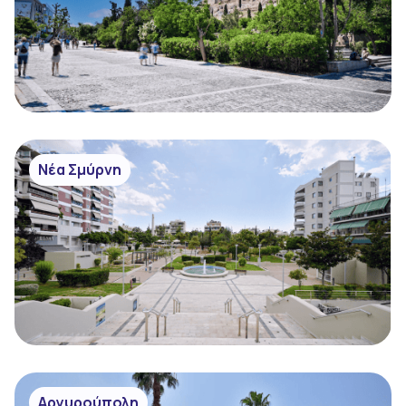
Νέα Σμύρνη
Αργυρούπολη