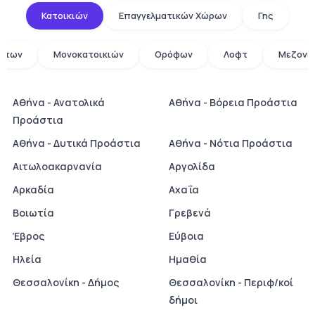
Κατοικιών
Επαγγελματικών Χώρων
Γης
άτων
Μονοκατοικιών
Ορόφων
Λοφτ
Μεζονε
Αθήνα - Ανατολικά
Αθήνα - Βόρεια Προάστια
Προάστια
Αθήνα - Δυτικά Προάστια
Αθήνα - Νότια Προάστια
Αιτωλοακαρνανία
Αργολίδα
Αρκαδία
Αχαΐα
Βοιωτία
Γρεβενά
Έβρος
Εύβοια
Ηλεία
Ημαθία
Θεσσαλονίκη - Δήμος
Θεσσαλονίκη - Περιφ/κοί
δήμοι