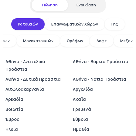
Πώληση
Ενοικίαση
Κατοικιών
Επαγγελματικών Χώρων
Γης
άτων
Μονοκατοικιών
Ορόφων
Λοφτ
Μεζονε
Αθήνα - Ανατολικά
Αθήνα - Βόρεια Προάστια
Προάστια
Αθήνα - Δυτικά Προάστια
Αθήνα - Νότια Προάστια
Αιτωλοακαρνανία
Αργολίδα
Αρκαδία
Αχαΐα
Βοιωτία
Γρεβενά
Έβρος
Εύβοια
Ηλεία
Ημαθία