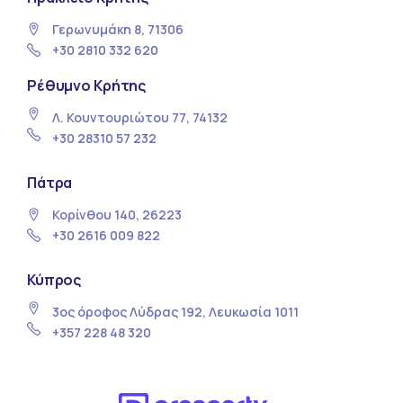
Γερωνυμάκη 8, 71306
+30 2810 332 620
Ρέθυμνο Κρήτης
Λ. Κουντουριώτου 77, 74132
+30 28310 57 232
Πάτρα
Κορίνθου 140, 26223
+30 2616 009 822
Κύπρος
3ος όροφος Λύδρας 192, Λευκωσία 1011
+357 228 48 320