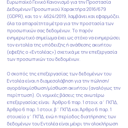
Ευρωπαϊκό Γενικό Κανονισμό για την Προστασία
Δεδομένων Προσωπικού Χαρακτήρα 2016/679
(GDPR), και το ν. 4624/2019, λαμβάνει και εφαρμόζει
όλα τα απαραίτητα μέτρα για την προστασία των
προσωπικών σας δεδομένων. Το παρόν
ενημερωτικό σημείωμα έχει ως στόχο να ενημερώσει
τον εντολέα της υπόδειξης ή ανάθεσης ακινήτου
(εφεξής ο «Εντολέας») σχετικά με την επεξεργασία
των προσωπικών του δεδομένων.
Ο σκοπός της επεξεργασίας των δεδομένων του
Εντολέα είναι η διαμεσολάβηση για την πώληση/
αγορά/εκμίσθωση/μίσθωση ακινήτου (αναλόγως την
περίπτωση). Οι νομικές βάσεις της ανωτέρω
επεξεργασίας είναι: Άρθρο 6 παρ. 1 στοιχ. α΄ ΓΚΠΔ,
Άρθρο 6 παρ. 1 στοιχ. β΄ ΓΚΠΔ και Άρθρο 6 παρ. 1
στοιχείο γ΄ ΓΚΠΔ, ενώ η περίοδος διατήρησης των
δεδομένων του Εντολέα είναι μέχρι την ολοκλήρωση