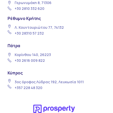
Γερωνυμάκη 8, 71306
+30 2810 332 620
Ρέθυμνο Κρήτης
Λ. Κουντουριώτου 77, 74132
+30 28310 57 232
Πάτρα
Κορίνθου 140, 26223
+30 2616 009 822
Κύπρος
3ος όροφος Λύδρας 192, Λευκωσία 1011
+357 228 48 320