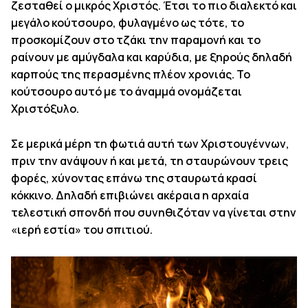
ζεσταθεί ο μικρός Χριστός. Έτσι το πιο διαλεκτό και
μεγάλο κούτσουρο, φυλαγμένο ως τότε, το
προσκομίζουν στο τζάκι την παραμονή και το
ραίνουν με αμύγδαλα και καρύδια, με ξηρούς δηλαδή
καρπούς της περασμένης πλέον χρονιάς. Το
κούτσουρο αυτό με το άναμμά ονομάζεται
Χριστόξυλο.
Σε μερικά μέρη τη φωτιά αυτή των Χριστουγέννων,
πριν την ανάψουν ή και μετά, τη σταυρώνουν τρεις
φορές, χύνοντας επάνω της σταυρωτά κρασί
κόκκινο. Δηλαδή επιβιώνει ακέραια η αρχαία
τελεστική σπονδή που συνηθιζόταν να γίνεται στην
«ιερή εστία» του σπιτιού.