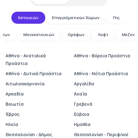
Κατοικιών
Επαγγελματικών Χώρων
Γης
άτων
Μονοκατοικιών
Ορόφων
Λοφτ
Μεζονε
Αθήνα - Ανατολικά
Αθήνα - Βόρεια Προάστια
Προάστια
Αθήνα - Δυτικά Προάστια
Αθήνα - Νότια Προάστια
Αιτωλοακαρνανία
Αργολίδα
Αρκαδία
Αχαΐα
Βοιωτία
Γρεβενά
Έβρος
Εύβοια
Ηλεία
Ημαθία
Θεσσαλονίκη - Δήμος
Θεσσαλονίκη - Περιφ/κοί