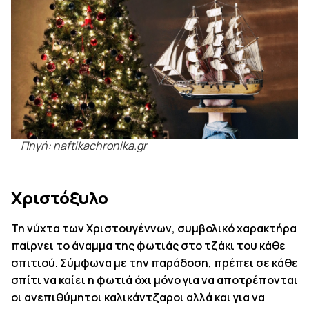
Πηγή: naftikachronika.gr
Χριστόξυλο
Τη νύχτα των Χριστουγέννων, συμβολικό χαρακτήρα
παίρνει το άναμμα της φωτιάς στο τζάκι του κάθε
σπιτιού. Σύμφωνα με την παράδοση, πρέπει σε κάθε
σπίτι να καίει η φωτιά όχι μόνο για να αποτρέπονται
οι ανεπιθύμητοι καλικάντζαροι αλλά και για να