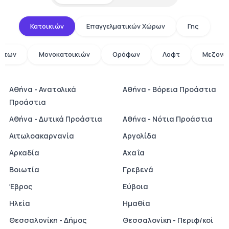
Κατοικιών
Επαγγελματικών Χώρων
Γης
άτων
Μονοκατοικιών
Ορόφων
Λοφτ
Μεζονε
Αθήνα - Ανατολικά
Αθήνα - Βόρεια Προάστια
Προάστια
Αθήνα - Δυτικά Προάστια
Αθήνα - Νότια Προάστια
Αιτωλοακαρνανία
Αργολίδα
Αρκαδία
Αχαΐα
Βοιωτία
Γρεβενά
Έβρος
Εύβοια
Ηλεία
Ημαθία
Θεσσαλονίκη - Δήμος
Θεσσαλονίκη - Περιφ/κοί