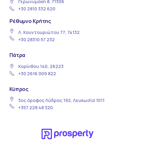
Γερωνυμάκη 8, 71306
+30 2810 332 620
Ρέθυμνο Κρήτης
Λ. Κουντουριώτου 77, 74132
+30 28310 57 232
Πάτρα
Κορίνθου 140, 26223
+30 2616 009 822
Κύπρος
3ος όροφος Λύδρας 192, Λευκωσία 1011
+357 228 48 320