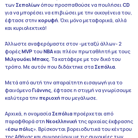
των
Σεπολίων
όπου προσπαθούσε να πουλήσει
CD
για να μπορέσει να επιβιώσει με την οικογένεια του,
έφτασε στην
κορυφή
. Όχι μόνο μεταφορικά, αλλά
και κυριολεκτικά!
Άλλωστε αναφερόμαστε στον -μεταξύ άλλων- 2
φορές
MVP
του
NBA
και πλέον πρωταθλητή με τους
Μιλγουόκι Μπακς
. Τα κατάφερε με τον δικό του
τρόπο. Με αυτόν που διδάχτηκε στα
Σεπόλια
.
Μετά από αυτή την απαραίτητη εισαγωγή για το
φαινόμενο
Γιάννης
, έφτασε η στιγμή να γνωρίσουμε
καλύτερα την
περιοχή
που μεγάλωσε.
Αρχικά, η ονομασία
Σεπόλια
προέρχεται από
παραφθορά στη
Νεοελληνική
της αρχαίας έκφρασης
«
έσω πόλις
». Βρίσκονται βορειοδυτικά του κέντρου
της Αθήνας και συνορεύουν με τις συνοικίες των