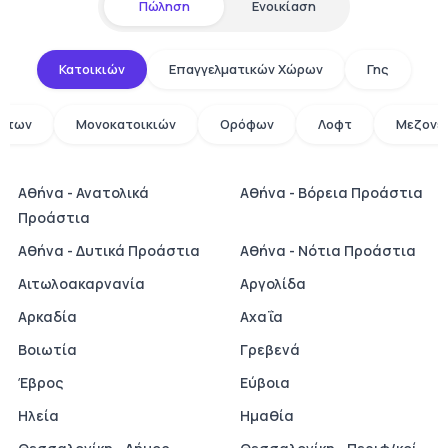
Πώληση
Ενοικίαση
Κατοικιών
Επαγγελματικών Χώρων
Γης
άτων
Μονοκατοικιών
Ορόφων
Λοφτ
Μεζονε
Αθήνα - Ανατολικά
Αθήνα - Βόρεια Προάστια
Προάστια
Αθήνα - Δυτικά Προάστια
Αθήνα - Νότια Προάστια
Αιτωλοακαρνανία
Αργολίδα
Αρκαδία
Αχαΐα
Βοιωτία
Γρεβενά
Έβρος
Εύβοια
Ηλεία
Ημαθία