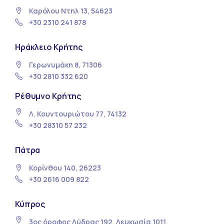
Καρόλου Ντηλ 13, 54623
+30 2310 241 878
Ηράκλειο Κρήτης
Γερωνυμάκη 8, 71306
+30 2810 332 620
Ρέθυμνο Κρήτης
Λ. Κουντουριώτου 77, 74132
+30 28310 57 232
Πάτρα
Κορίνθου 140, 26223
+30 2616 009 822
Κύπρος
3ος όροφος Λύδρας 192, Λευκωσία 1011