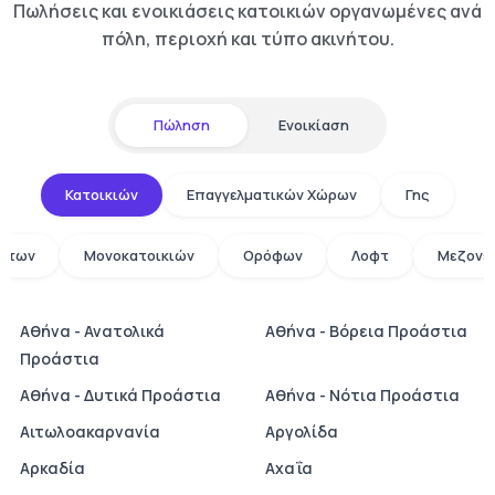
Πωλήσεις και ενοικιάσεις κατοικιών οργανωμένες ανά
πόλη, περιοχή και τύπο ακινήτου.
Πώληση
Ενοικίαση
Κατοικιών
Επαγγελματικών Χώρων
Γης
άτων
Μονοκατοικιών
Ορόφων
Λοφτ
Μεζονε
Αθήνα - Ανατολικά
Αθήνα - Βόρεια Προάστια
Προάστια
Αθήνα - Δυτικά Προάστια
Αθήνα - Νότια Προάστια
Αιτωλοακαρνανία
Αργολίδα
Αρκαδία
Αχαΐα