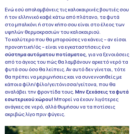
Ενώ εσύ απολαμβάνεις τις καλοκαιρινές βουτιές σου
ή τον ελληνικό καφέ κάτω από πλάτανο, τα φυτά
στο μπαλκόνι ή στον κήπο σου είναι στο έλεος των
υψηλών θερμοκρασιών του καλοκαιριού.
Το καλύτερο που θα μπορούσες να κάνεις – αν είσαι
προνοητική/ός – είναι να εγκαταστήσεις ένα
σύστημα αυτόματου ποτίσματος
, για να ξενοιάσεις
από το άγχος του πώς θα λαμβάνουν αρκετό νερό τα
φυτά σου όσο θα λείπεις. Αν αυτό δεν γίνεται, τότε
θα πρέπει να μεριμνήσεις και να συνεννοηθείς με
κάποια φίλη/φίλο/γειτόνισσα/γείτονα, που θα
αναλάβει την φροντίδα τους.
Μην ξεχάσεις τα φυτά
εσωτερικού χώρου!
Μπορεί να έχουν λιγότερες
ανάγκες σε νερό, αλλά θυμήσου να τα ποτίσεις
ακριβώς λίγο πριν φύγεις.