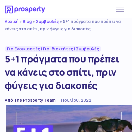
Αρχική
Blog
Συμβουλές
»
»
»
5+1 πράγματα που πρέπει να
κάνεις στο σπίτι, πριν φύγεις για διακοπές
Για Ενοικιαστές
|
Για Ιδιοκτήτες
|
Συμβουλές
5+1 πράγματα που πρέπει
να κάνεις στο σπίτι, πριν
φύγεις για διακοπές
Από
The Prosperty Team
1 Ιουλίου, 2022