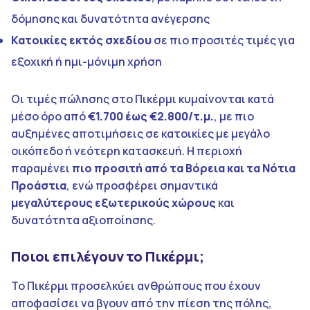
δόμησης και δυνατότητα ανέγερσης
Κατοικίες εκτός σχεδίου
σε πιο προσιτές τιμές για
εξοχική ή ημι-μόνιμη χρήση
Οι τιμές πώλησης στο Πικέρμι κυμαίνονται κατά
μέσο όρο από
€1.700 έως €2.800/τ.μ.
, με πιο
αυξημένες αποτιμήσεις σε κατοικίες με μεγάλο
οικόπεδο ή νεότερη κατασκευή. Η περιοχή
παραμένει
πιο προσιτή από τα Βόρεια και τα Νότια
Προάστια
, ενώ προσφέρει σημαντικά
μεγαλύτερους εξωτερικούς χώρους
και
δυνατότητα αξιοποίησης.
Ποιοι επιλέγουν το Πικέρμι;
Το Πικέρμι προσελκύει ανθρώπους που έχουν
αποφασίσει να βγουν από την πίεση της πόλης,