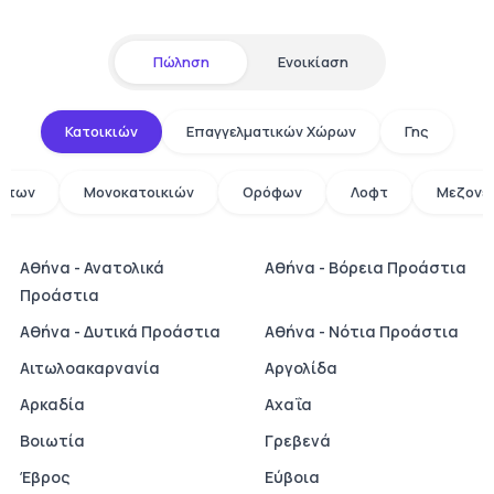
Πώληση
Ενοικίαση
Κατοικιών
Επαγγελματικών Χώρων
Γης
άτων
Μονοκατοικιών
Ορόφων
Λοφτ
Μεζονε
Αθήνα - Ανατολικά
Αθήνα - Βόρεια Προάστια
Προάστια
Αθήνα - Δυτικά Προάστια
Αθήνα - Νότια Προάστια
Αιτωλοακαρνανία
Αργολίδα
Αρκαδία
Αχαΐα
Βοιωτία
Γρεβενά
Έβρος
Εύβοια