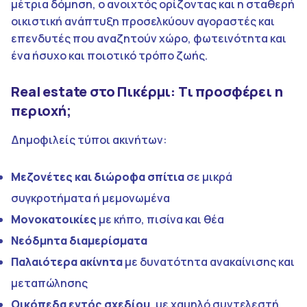
μέτρια δόμηση, ο ανοιχτός ορίζοντας και η σταθερή
οικιστική ανάπτυξη προσελκύουν αγοραστές και
επενδυτές που αναζητούν χώρο, φωτεινότητα και
ένα ήσυχο και ποιοτικό τρόπο ζωής.
Real estate στο Πικέρμι: Τι προσφέρει η
περιοχή;
Δημοφιλείς τύποι ακινήτων:
Μεζονέτες και διώροφα σπίτια
σε μικρά
συγκροτήματα ή μεμονωμένα
Μονοκατοικίες
με κήπο, πισίνα και θέα
Νεόδμητα διαμερίσματα
Παλαιότερα ακίνητα
με δυνατότητα ανακαίνισης και
μεταπώλησης
Οικόπεδα
εντός σχεδίου
, με χαμηλό συντελεστή