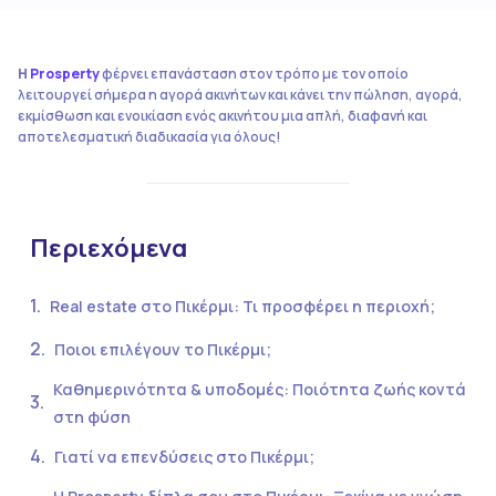
Η
Prosperty
φέρνει επανάσταση στον τρόπο με τον οποίο
λειτουργεί σήμερα η αγορά ακινήτων και κάνει την πώληση, αγορά,
εκμίσθωση και ενοικίαση ενός ακινήτου μια απλή, διαφανή και
αποτελεσματική διαδικασία για όλους!
Περιεχόμενα
Real estate στο Πικέρμι: Τι προσφέρει η περιοχή;
Ποιοι επιλέγουν το Πικέρμι;
Καθημερινότητα & υποδομές: Ποιότητα ζωής κοντά
στη φύση
Γιατί να επενδύσεις στο Πικέρμι;