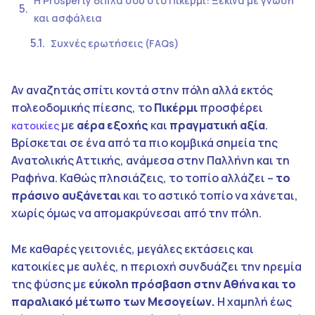
Η Prosperty δίπλα σου στο Πικέρμι: Ξεκίνα με γνώση
και ασφάλεια
Συχνές ερωτήσεις (FAQs)
Αν αναζητάς σπίτι κοντά στην πόλη αλλά εκτός
πολεοδομικής πίεσης, το
Πικέρμι
προσφέρει
με
αέρα εξοχής
και
πραγματική αξία
.
κατοικίες
Βρίσκεται σε ένα από τα πιο κομβικά σημεία της
Ανατολικής Αττικής, ανάμεσα στην Παλλήνη και τη
Ραφήνα. Καθώς πλησιάζεις, το τοπίο αλλάζει –
το
πράσινο αυξάνεται
και το αστικό τοπίο να χάνεται,
χωρίς όμως να απομακρύνεσαι από την πόλη.
Με καθαρές γειτονιές, μεγάλες εκτάσεις και
κατοικίες με αυλές, η περιοχή συνδυάζει την ηρεμία
της φύσης με
εύκολη πρόσβαση στην Αθήνα και το
παραλιακό μέτωπο των Μεσογείων.
Η χαμηλή έως