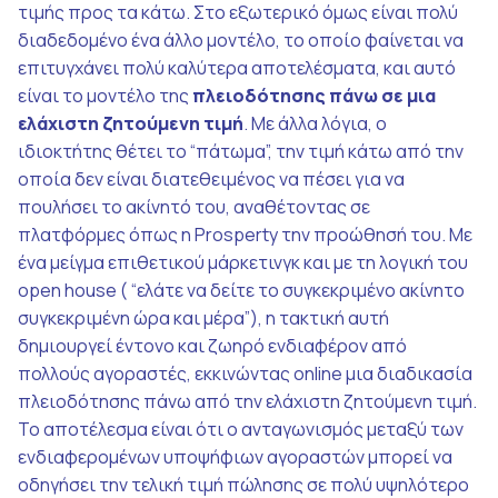
τιμής προς τα κάτω. Στο εξωτερικό όμως είναι πολύ
διαδεδομένο ένα άλλο μοντέλο, το οποίο φαίνεται να
επιτυγχάνει πολύ καλύτερα αποτελέσματα, και αυτό
είναι το μοντέλο της
πλειοδότησης πάνω σε μια
ελάχιστη ζητούμενη τιμή
. Με άλλα λόγια, ο
ιδιοκτήτης θέτει το “πάτωμα”, την τιμή κάτω από την
οποία δεν είναι διατεθειμένος να πέσει για να
πουλήσει το ακίνητό του, αναθέτοντας σε
πλατφόρμες όπως η Prosperty την προώθησή του. Με
ένα μείγμα επιθετικού μάρκετινγκ και με τη λογική του
open house ( “ελάτε να δείτε το συγκεκριμένο ακίνητο
συγκεκριμένη ώρα και μέρα”), η τακτική αυτή
δημιουργεί έντονο και ζωηρό ενδιαφέρον από
πολλούς αγοραστές, εκκινώντας online μια διαδικασία
πλειοδότησης πάνω από την ελάχιστη ζητούμενη τιμή.
Το αποτέλεσμα είναι ότι ο ανταγωνισμός μεταξύ των
ενδιαφερομένων υποψήφιων αγοραστών μπορεί να
οδηγήσει την τελική τιμή πώλησης σε πολύ υψηλότερο