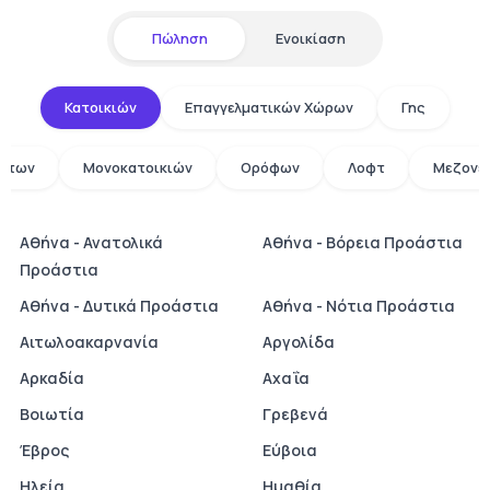
Πώληση
Ενοικίαση
Κατοικιών
Επαγγελματικών Χώρων
Γης
άτων
Μονοκατοικιών
Ορόφων
Λοφτ
Μεζονε
Αθήνα - Ανατολικά
Αθήνα - Βόρεια Προάστια
Προάστια
Αθήνα - Δυτικά Προάστια
Αθήνα - Νότια Προάστια
Αιτωλοακαρνανία
Αργολίδα
Αρκαδία
Αχαΐα
Βοιωτία
Γρεβενά
Έβρος
Εύβοια
Ηλεία
Ημαθία