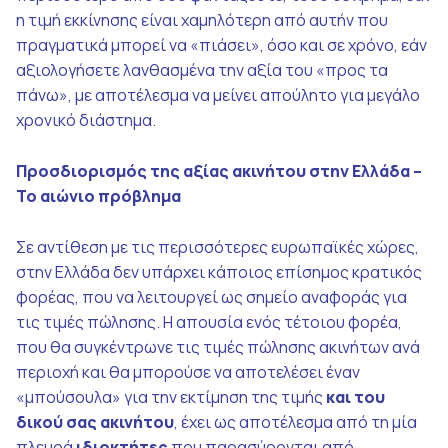
η τιμή εκκίνησης είναι χαμηλότερη από αυτήν που
πραγματικά μπορεί να «πιάσει», όσο και σε χρόνο, εάν
αξιολογήσετε λανθασμένα την αξία του «προς τα
πάνω», με αποτέλεσμα να μείνει απούλητο για μεγάλο
χρονικό διάστημα.
Προσδιορισμός της αξίας ακινήτου στην Ελλάδα –
Το αιώνιο πρόβλημα
Σε αντίθεση με τις περισσότερες ευρωπαϊκές χώρες,
στην Ελλάδα δεν υπάρχει κάποιος επίσημος κρατικός
φορέας, που να λειτουργεί ως σημείο αναφοράς για
τις τιμές πώλησης. Η απουσία ενός τέτοιου φορέα,
που θα συγκέντρωνε τις τιμές πώλησης ακινήτων ανά
περιοχή και θα μπορούσε να αποτελέσει έναν
«μπούσουλα» για την εκτίμηση της τιμής
και
του
δικού σας
ακινήτου
, έχει ως αποτέλεσμα από τη μία
πλευρά
ιδιοκτήτες
που παρασύρονται από