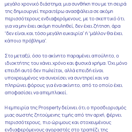
μεγάλο χρονικό διάστημα, μια συνθήκη που με τη σειρά
της δημιουργεί περαιτέρω ανασφάλεια σε ακόμη
περισσότερους ενδιαφερόμενους, με το σκεπτικό ότι
για να μην έχει ακόμη πουληθεί, δεν έχει ζήτηση, άρα
“δεν είναι και τόσο μεγάλη ευκαιρία” ή “μάλλον θα έχει
κάποιο πρόβλημα”.
Στο μεταξύ, όσο το ακίνητο παραμένει απούλητο, ο
ιδιοκτήτης του χάνει χρόνο και φυσικά χρήμα. Όχι μόνο
επειδή αυτό δεν πωλείται, αλλά επειδή είναι
υποχρεωμένος να συνεχίσει να συντηρεί και να
πληρώνει φόρους για ένα ακίνητο, από το οποίο έχει
αποφασίσει να απεμπλακεί.
Η εμπειρία της Prosperty δείχνει ότι ο προσδιορισμός
μιας σωστής ζητούμενης τιμής από την αρχή, φέρνει
περισσότερους, πιο ώριμους και στοχευμένους
ενδιαφερόμενους αγοραστές στο τραπέζι της