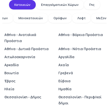
Κατοικιών
Επαγγελματικών Χώρων
Γης
άτων
Μονοκατοικιών
Ορόφων
Λοφτ
Μεζονε
Αθήνα - Ανατολικά
Αθήνα - Βόρεια Προάστια
Προάστια
Αθήνα - Δυτικά Προάστια
Αθήνα - Νότια Προάστια
Αιτωλοακαρνανία
Αργολίδα
Αρκαδία
Αχαΐα
Βοιωτία
Γρεβενά
Έβρος
Εύβοια
Ηλεία
Ημαθία
Θεσσαλονίκη - Δήμος
Θεσσαλονίκη - Περιφ/κοί
δήμοι