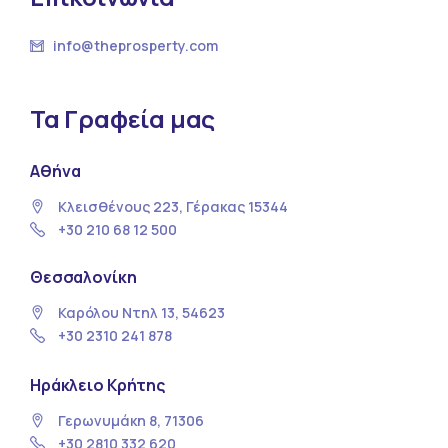
info@theprosperty.com
Τα Γραφεία μας
Αθήνα
Κλεισθένους 223, Γέρακας 15344
+30 210 68 12 500
Θεσσαλονίκη
Καρόλου Ντηλ 13, 54623
+30 2310 241 878
Ηράκλειο Κρήτης
Γερωνυμάκη 8, 71306
+30 2810 332 620