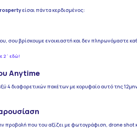
rosperty
είσαι πάντα κερδισμένος:
ου, σου βρίσκουμε ενοικιαστή και δεν πληρωνόμαστε κα
ε 2΄ εδώ!
του
A
nytime
αξύ 4 διαφορετικών πακέτων με κορυφαίο αυτό της 12μη
παρουσίαση
ην προβολή που του αξίζει με φωτογράφιση, drone shot 