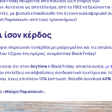
ck Friday θεωρείται από πολλούς ως η έναρξη των
ν. Αυτό είχε ως αποτέλεσμα, από το 1952 να ξεχύνονται
τές, με φυσικό επακόλουθο την έντονη κυκλοφοριακή 
ρη Παρασκευή» από τους τροχονόμους!
 ίσον κέρδος
οροι σημείωναν το κέρδος με μαύρο μελάνι και τις απώλει
λου τζίρου της ημέρας, ονομάστηκε Black Friday!
ο είναι ότι στην
Anytime
η Black Friday αποκτά ουσία,
με
ι αν επιλέξεις να ασφαλίσεις συνδυαστικά το κτίριο και τ
σου, έχεις επιπλέον 10% έκπτωση, δηλαδή συνολικά
40%
α «
Μαύρη Παρασκευή
»;