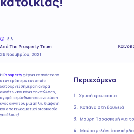
κατοικίας!
3 λ
Κοινοπ
Από
The Prosperty Team
26 Νοεμβρίου, 2021
Η
Prosperty
φέρνει επανάσταση
Περιεχόμενα
στον τρόπο με τον οποίο
λειτουργεί σήμερα η αγορά
ακινήτων και κάνει την πώληση,
Χρυσή χρεωκοπία
αγορά, εκμίσθωση και ενοικίαση
ενός ακινήτου μια απλή, διαφανή
Κοπάνα στη δουλειά
και αποτελεσματική διαδικασία
για όλους!
Μαύρη Παρασκευή για τ
Μαύρο μελάνι ίσον κέρδο