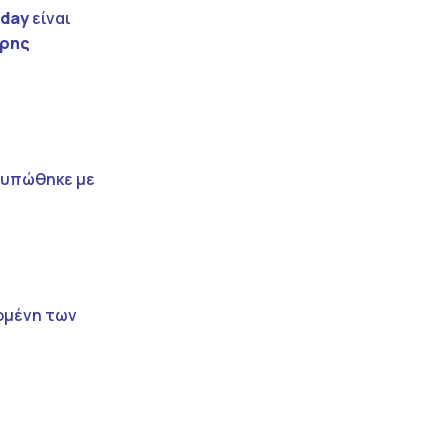
iday
είναι
ρης
οτυπώθηκε με
πομένη των