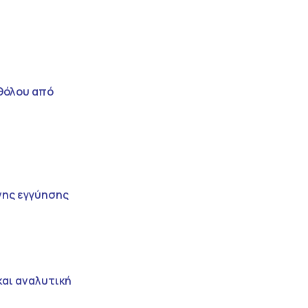
θόλου από
νης εγγύησης
και αναλυτική