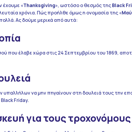
 έχουμε «
Thanksgiving
», ωστόσο ο θεσμός της
Black
Fr
λευταία χρόνια. Πώς προήλθε όμως η ονομασία της «
Μαύ
 πολλά. Ας δούμε μερικά από αυτά:
οπία
υσού που έλαβε χώρα στις 24 Σεπτεμβρίου του 1869, απ
ουλειά
ών υπαλλήλων να μην πηγαίνουν στη δουλειά τους την ε
lack Friday.
κευή για τους τροχονόμους