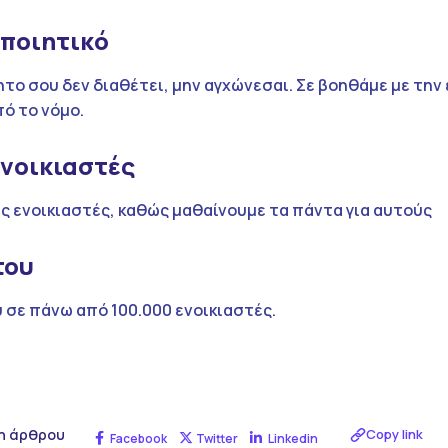
οποιητικό
το σου δεν διαθέτει, μην αγχώνεσαι. Σε βοηθάμε με την
ό το νόμο.
ενοικιαστές
ς ενοικιαστές, καθώς μαθαίνουμε τα πάντα για αυτούς
του
 σε πάνω από 100.000 ενοικιαστές.
η άρθρου
Copy link
Facebook
Twitter
Linkedin