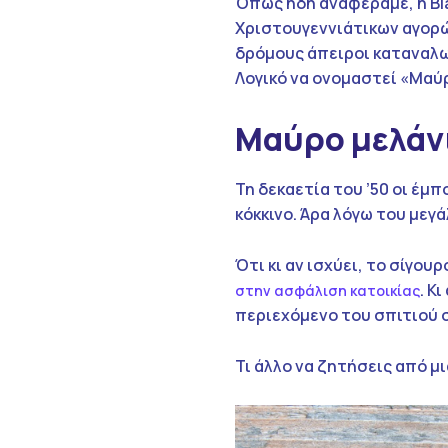
Όπως ήδη αναφέραμε, η Bla
Χριστουγεννιάτικων αγορώ
δρόμους άπειροι καταναλω
Λογικό να ονομαστεί «Μαύ
Μαύρο μελάνι
Τη δεκαετία του ’50 οι έμπ
κόκκινο. Άρα λόγω του μεγά
Ότι κι αν ισχύει, το σίγουρ
. Κ
στην ασφάλιση κατοικίας
περιεχόμενο του σπιτιού 
Τι άλλο να ζητήσεις από μι