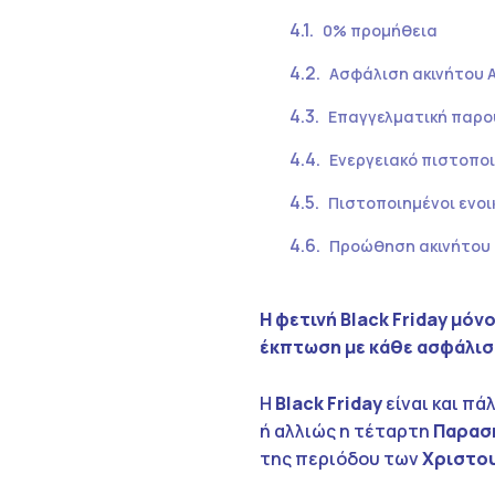
0% προμήθεια
Ασφάλιση ακινήτου 
Επαγγελματική παρ
Ενεργειακό πιστοποι
Πιστοποιημένοι ενοι
Προώθηση ακινήτου
Η φετινή
Black
Friday
μόνο
έκπτωση με κάθε ασφάλισ
Η
Black
Friday
είναι και πά
ή αλλιώς η τέταρτη
Παρασ
της περιόδου των
Χριστου