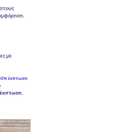
 στους
συμφόρηση.
ες με
30% έκπτωση
ο
 έκπτωση
.