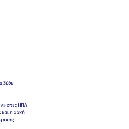
α 30%
ών» στις
ΗΠΑ
και η αρχή
ερικής
.