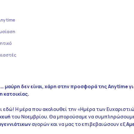
Anytime
ουσίαση
ητικό
κιαστές
… μαύρη δεν είναι, χάρη στην προσφορά της
Anytime
γι
η κατοικίας.
λι εδώ! Η μέρα που ακολουθεί την «Ημέρα των Ευχαριστι
κευή
του Νοεμβρίου. Θα μπορούσαμε να συμπληρώσουμε 
γεννιάτικων
αγορών και να μας το επιβεβαιώσουν εξ
Αμ