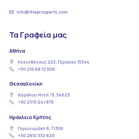
info@theprosperty.com
Τα Γραφεία μας
Αθήνα
Κλεισθένους 223, Γέρακας 15344
+30 210 68 12 500
Θεσσαλονίκη
Καρόλου Ντηλ 13, 54623
+30 2310 241 878
Ηράκλειο Κρήτης
Γερωνυμάκη 8, 71306
+30 2810 332 620