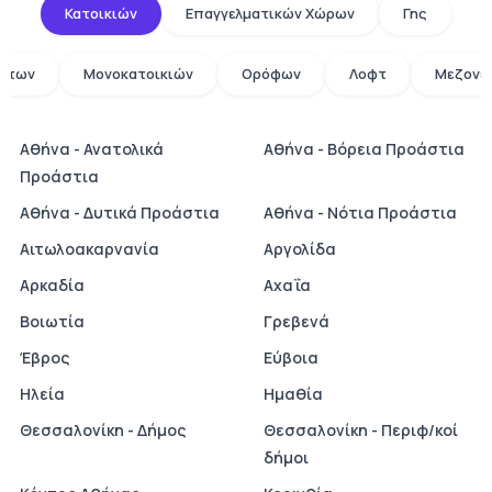
Κατοικιών
Επαγγελματικών Χώρων
Γης
άτων
Μονοκατοικιών
Ορόφων
Λοφτ
Μεζονε
Αθήνα - Ανατολικά
Αθήνα - Βόρεια Προάστια
Προάστια
Αθήνα - Δυτικά Προάστια
Αθήνα - Νότια Προάστια
Αιτωλοακαρνανία
Αργολίδα
Αρκαδία
Αχαΐα
Βοιωτία
Γρεβενά
Έβρος
Εύβοια
Ηλεία
Ημαθία
Θεσσαλονίκη - Δήμος
Θεσσαλονίκη - Περιφ/κοί
δήμοι