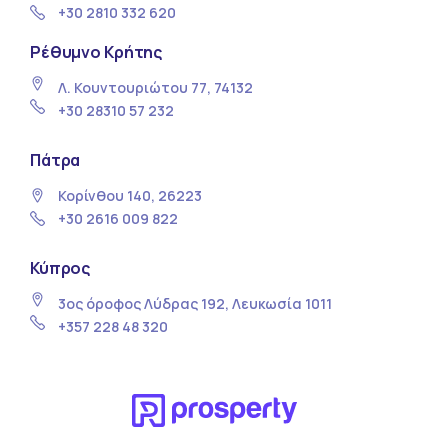
+30 2810 332 620
Ρέθυμνο Κρήτης
Λ. Κουντουριώτου 77, 74132
+30 28310 57 232
Πάτρα
Κορίνθου 140, 26223
+30 2616 009 822
Κύπρος
3ος όροφος Λύδρας 192, Λευκωσία 1011
+357 228 48 320