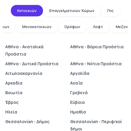
Κατοικιών
Επαγγελματικών Χώρων
Γης
άτων
Μονοκατοικιών
Ορόφων
Λοφτ
Μεζονε
Αθήνα - Ανατολικά
Αθήνα - Βόρεια Προάστια
Προάστια
Αθήνα - Δυτικά Προάστια
Αθήνα - Νότια Προάστια
Αιτωλοακαρνανία
Αργολίδα
Αρκαδία
Αχαΐα
Βοιωτία
Γρεβενά
Έβρος
Εύβοια
Ηλεία
Ημαθία
Θεσσαλονίκη - Δήμος
Θεσσαλονίκη - Περιφ/κοί
δήμοι