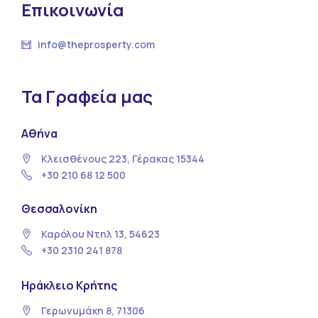
Επικοινωνία
info@theprosperty.com
Τα Γραφεία μας
Αθήνα
Κλεισθένους 223, Γέρακας 15344
+30 210 68 12 500
Θεσσαλονίκη
Καρόλου Ντηλ 13, 54623
+30 2310 241 878
Ηράκλειο Κρήτης
Γερωνυμάκη 8, 71306