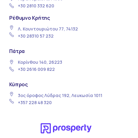
+30 2810 332 620
Ρέθυμνο Κρήτης
Λ. Κουντουριώτου 77, 74132
+30 28310 57 232
Πάτρα
Κορίνθου 140, 26223
+30 2616 009 822
Κύπρος
3ος όροφος Λύδρας 192, Λευκωσία 1011
+357 228 48 320