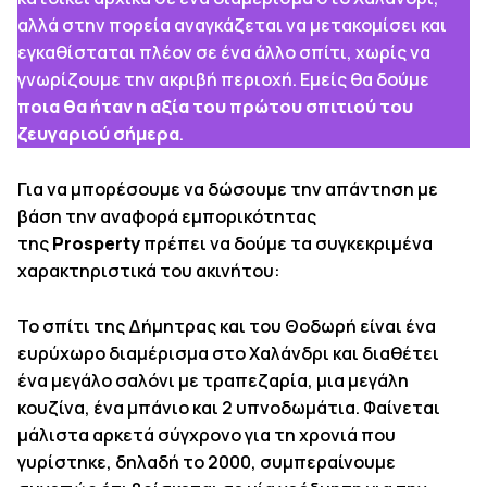
αλλά στην πορεία αναγκάζεται να μετακομίσει και
εγκαθίσταται πλέον σε ένα άλλο σπίτι, χωρίς να
γνωρίζουμε την ακριβή περιοχή. Εμείς θα δούμε
ποια θα ήταν η αξία του πρώτου σπιτιού του
ζευγαριού σήμερα
.
Για να μπορέσουμε να δώσουμε την απάντηση με
βάση την αναφορά εμπορικότητας
της
Prosperty
πρέπει να δούμε τα συγκεκριμένα
χαρακτηριστικά του ακινήτου:
Το σπίτι της Δήμητρας και του Θοδωρή είναι ένα
ευρύχωρο διαμέρισμα στο Χαλάνδρι και διαθέτει
ένα μεγάλο σαλόνι με τραπεζαρία, μια μεγάλη
κουζίνα, ένα μπάνιο και 2 υπνοδωμάτια. Φαίνεται
μάλιστα αρκετά σύγχρονο για τη χρονιά που
γυρίστηκε, δηλαδή το 2000, συμπεραίνουμε