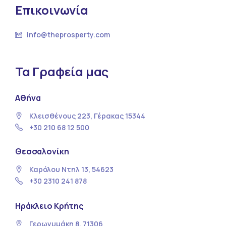
Επικοινωνία
info@theprosperty.com
Τα Γραφεία μας
Αθήνα
Κλεισθένους 223, Γέρακας 15344
+30 210 68 12 500
Θεσσαλονίκη
Καρόλου Ντηλ 13, 54623
+30 2310 241 878
Ηράκλειο Κρήτης
Γερωνυμάκη 8, 71306