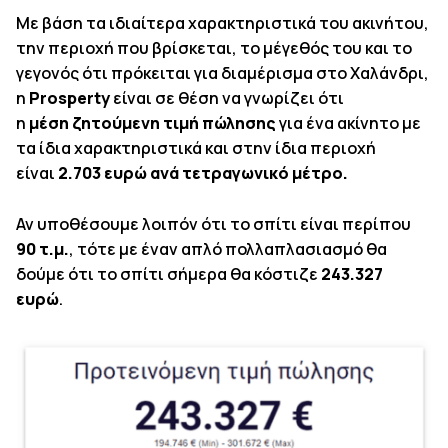
Με βάση τα ιδιαίτερα χαρακτηριστικά του ακινήτου,
την περιοχή που βρίσκεται, το μέγεθός του και το
γεγονός ότι πρόκειται για διαμέρισμα στο Χαλάνδρι,
η
Prosperty
είναι σε θέση να γνωρίζει ότι
η
μέση
ζητούμενη τιμή πώλησης
για ένα ακίνητο με
τα ίδια χαρακτηριστικά και στην ίδια περιοχή
είναι
2.703 ευρώ ανά τετραγωνικό μέτρο.
Αν υποθέσουμε λοιπόν ότι το σπίτι είναι περίπου
90 τ.μ.
,
τότε με έναν απλό πολλαπλασιασμό θα
δούμε ότι το σπίτι σήμερα θα κόστιζε
243.327
ευρώ
.