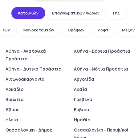
Κατοικιών
Επαγγελματικών Χώρων
Γης
άτων
Μονοκατοικιών
Ορόφων
Λοφτ
Μεζονε
Αθήνα - Ανατολικά
Αθήνα - Βόρεια Προάστια
Προάστια
Αθήνα - Δυτικά Προάστια
Αθήνα - Νότια Προάστια
Αιτωλοακαρνανία
Αργολίδα
Αρκαδία
Αχαΐα
Βοιωτία
Γρεβενά
Έβρος
Εύβοια
Ηλεία
Ημαθία
Θεσσαλονίκη - Δήμος
Θεσσαλονίκη - Περιφ/κοί
δήμοι