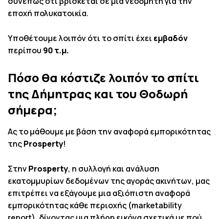
συνεπώς ότι βρίσκεται σε μία νεόδμητη για την
εποχή πολυκατοικία.
Υποθέτουμε λοιπόν ότι το σπίτι έχει
εμβαδόν
περίπου
90
τ.μ.
Πόσο θα κόστιζε λοιπόν το σπίτι
της Δήμητρας και του Θοδωρή
σήμερα;
Ας το μάθουμε με βάση την αναφορά εμπορικότητας
της
Prosperty
!
Στην
Prosperty
, η συλλογή και ανάλυση
εκατομμυρίων δεδομένων της αγοράς ακινήτων, μας
επιτρέπει να εξάγουμε μια αξιόπιστη αναφορά
εμπορικότητας κάθε περιοχής (marketability
report), δίνοντας μια πλήρη εικόνα σχετικά με πού