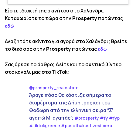
Είστε ιδιοκτήτης ακινήτου στο Χαλάνδρι;
Καταχωρίστε το τώρα στην
Prosperty
πατώντας
εδώ
Αναζητάτε ακίνητο για αγορά στο Χαλάνδρι; Βρείτε
το δικό σας στην
Prosperty
πατώντας
εδώ
Σας άρεσε το άρθρο; Δείτε και το σχετικό βίντεο
στο κανάλι μας στο TikTok:
@prosperty_realestate
Άραγε πόσο θα κόστιζε σήμερα το
διαμέρισμα της Δήμητρας και του
Θοδωρή από την ελληνική σειρά “Σ’
αγαπώ Μ’ αγαπάς”;
#prosperty
#fy
#fyp
#tiktokgreece
#posothakostizesimera