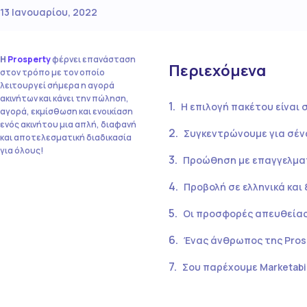
13 Ιανουαρίου, 2022
Η
Prosperty
φέρνει επανάσταση
Περιεχόμενα
στον τρόπο με τον οποίο
λειτουργεί σήμερα η αγορά
ακινήτων και κάνει την πώληση,
Η επιλογή πακέτου είναι 
αγορά, εκμίσθωση και ενοικίαση
ενός ακινήτου μια απλή, διαφανή
Συγκεντρώνουμε για σέν
και αποτελεσματική διαδικασία
για όλους!
Προώθηση με επαγγελμα
Προβολή σε ελληνικά και 
Οι προσφορές απευθείας
Ένας άνθρωπος της Prosp
Σου παρέχουμε Marketabi