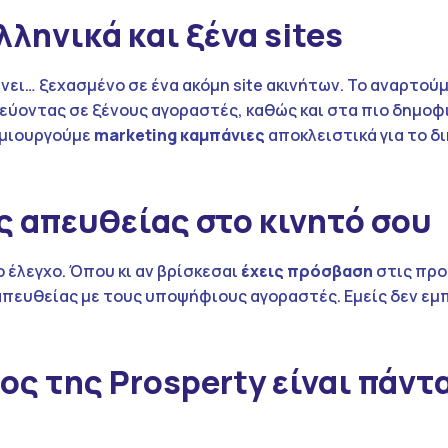
ληνικά και ξένα sites
νει… ξεχασμένο σε ένα ακόμη site ακινήτων. Το αναρτού
ύοντας σε ξένους αγοραστές, καθώς και στα πιο δημοφι
ημιουργούμε
marketing
καμπάνιες
αποκλειστικά για το δ
 απευθείας στο κινητό σου
 έλεγχο. Όπου κι αν βρίσκεσαι
έχεις πρόσβαση
στις πρ
 απευθείας με τους υποψήφιους αγοραστές. Εμείς δεν ε
ς της Prosperty είναι πάντ