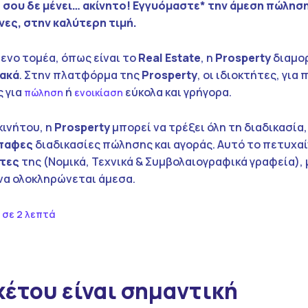
 σου δε μένει… ακίνητο! Εγγυόμαστε* την άμεση πώλησ
νες, στην καλύτερη τιμή.
ενο τομέα, όπως είναι το
Real
Estate
, η
Prosperty
διαμο
ακά
. Στην πλατφόρμα της
Prosperty
, οι ιδιοκτήτες, για
ς για
ή
εύκολα και γρήγορα.
πώληση
ενοικίαση
κινήτου, η
Prosperty
μπορεί να τρέξει όλη τη διαδικασία,
παφες
διαδικασίες πώλησης και αγοράς. Αυτό το πετυχαί
τες
της (Νομικά, Τεχνικά & Συμβολαιογραφικά γραφεία), 
να ολοκληρώνεται άμεσα.
 σε 2 λεπτά
κέτου είναι σημαντική