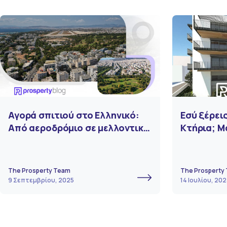
Αγορά σπιτιού στο Ελληνικό:
Εσύ ξέρεις
Από αεροδρόμιο σε μελλοντική
Κτήρια; Μ
Ριβιέρα της Αθήνας
του μέλλο
The Prosperty Team
The Prosperty
9 Σεπτεμβρίου, 2025
14 Ιουλίου, 202