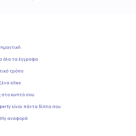
σημαντική
α όλα τα έγγραφα
τικό τρόπο
ξένα sites
 στο κινητό σου
erty είναι πάντα δίπλα σου
lity αναφορά