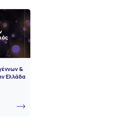
γέννων &
ην Ελλάδα