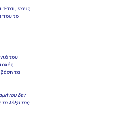
. Έτσι, έχεις
α που το
ονιά του
ιοχής.
 βάση τα
ξαμήνου δεν
 τη λήξη της