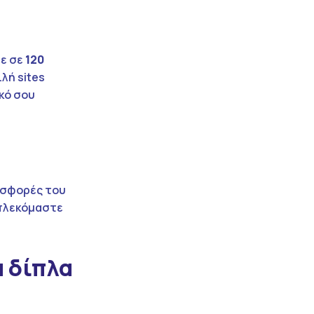
με σε
120
λή sites
ικό σου
οσφορές του
μπλεκόμαστε
α δίπλα