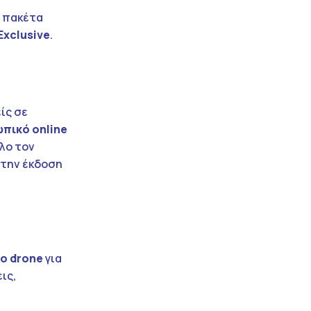
α πακέτα
Exclusive
.
α
ίς σε
ωπικό
online
όλο τον
 την έκδοση
εο
drone
για
ις,