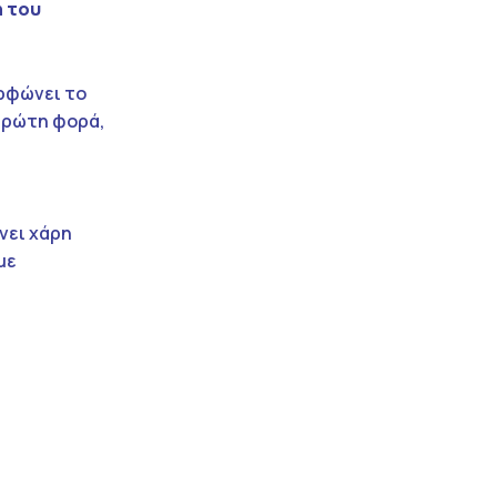
η του
ρφώνει το
 πρώτη φορά,
νει χάρη
με