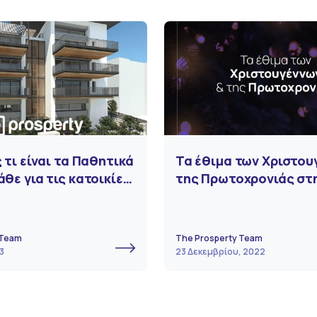
 τι είναι τα Παθητικά
Τα έθιμα των Χριστου
άθε για τις κατοικίες
της Πρωτοχρονιάς στ
ντος, σήμερα!
 Team
The Prosperty Team
3
23 Δεκεμβρίου, 2022