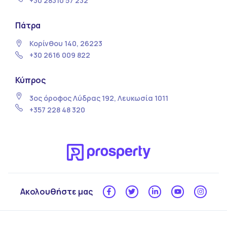
+30 28310 57 232
Πάτρα
Κορίνθου 140, 26223
+30 2616 009 822
Κύπρος
3ος όροφος Λύδρας 192, Λευκωσία 1011
+357 228 48 320
Ακολουθήστε μας