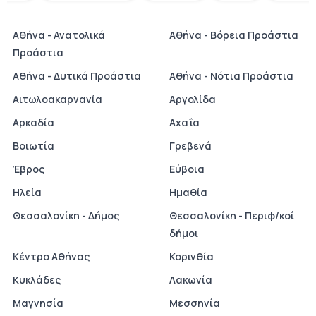
Αθήνα - Ανατολικά
Αθήνα - Βόρεια Προάστια
Προάστια
Αθήνα - Δυτικά Προάστια
Αθήνα - Νότια Προάστια
Αιτωλοακαρνανία
Αργολίδα
Αρκαδία
Αχαΐα
Βοιωτία
Γρεβενά
Έβρος
Εύβοια
Ηλεία
Ημαθία
Θεσσαλονίκη - Δήμος
Θεσσαλονίκη - Περιφ/κοί
δήμοι
Κέντρο Αθήνας
Κορινθία
Κυκλάδες
Λακωνία
Μαγνησία
Μεσσηνία