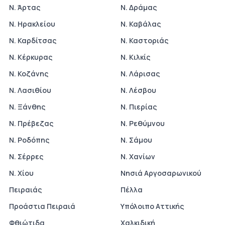
Ν. Άρτας
Ν. Δράμας
Ν. Ηρακλείου
Ν. Καβάλας
Ν. Καρδίτσας
Ν. Καστοριάς
Ν. Κέρκυρας
Ν. Κιλκίς
Ν. Κοζάνης
Ν. Λάρισας
Ν. Λασιθίου
Ν. Λέσβου
Ν. Ξάνθης
Ν. Πιερίας
Ν. Πρέβεζας
Ν. Ρεθύμνου
Ν. Ροδόπης
Ν. Σάμου
Ν. Σέρρες
Ν. Χανίων
Ν. Χίου
Νησιά Αργοσαρωνικού
Πειραιάς
Πέλλα
Προάστια Πειραιά
Υπόλοιπο Αττικής
Φθιώτιδα
Χαλκιδική