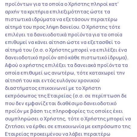
προϊόντων για τα οποία ο Χρήστης πληροί κατ’
αρχήν τα κριτήρια επιλεξιμότητας ώστε τα
πιστωτικά ιδρύματα να εξετάσουν περαιτέρω
αίτημά του προς λήψη δανείου. Ο Χρήστης τότε
επιλέγει τα δανειοδοτικά προϊόντα για τα οποία
επιθυμεί να κάνει αίτηση ώστε να εξετασθεί το
αίτημά του (σ.σ. ο Χρήστης μπορεί να επιλέξει ένα
δανειοδοτικό προϊόν από κάθε πιστωτικό ίδρυμα).
Αφού ο χρήστης επιλέξει τα δανειακά προϊόντα τα
οποία επιθυμεί ως ανωτέρω, τότε καταχωρεί την
αίτησή του και εντός ευλόγου χρονικού
διαστήματος επικοινωνεί με το Χρήστη
εκπρόσωπος της Εταιρείας (σ.σ. σε περίπτωση δε
που δεν εμφανίζεται διαθέσιμο δανειοδοτικό
προϊόν με βάση τις πληροφορίες τις οποίες έχει
συμπληρώσει ο Χρήστης, τότε ο Χρήστης μπορεί να
ζητήσει να έρθει σε επικοινωνία με εκπρόσωπο της
Εταιρείας προκειμένου να λάβει περαιτέρω