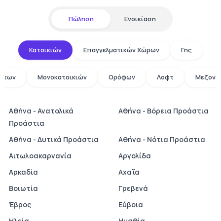
Πώληση
Ενοικίαση
Κατοικιών
Επαγγελματικών Χώρων
Γης
άτων
Μονοκατοικιών
Ορόφων
Λοφτ
Μεζονε
Αθήνα - Ανατολικά
Αθήνα - Βόρεια Προάστια
Προάστια
Αθήνα - Δυτικά Προάστια
Αθήνα - Νότια Προάστια
Αιτωλοακαρνανία
Αργολίδα
Αρκαδία
Αχαΐα
Βοιωτία
Γρεβενά
Έβρος
Εύβοια
Ηλεία
Ημαθία