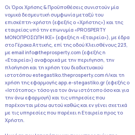
Οι Όροι Χρήσης & Προϋποθέσεις συνιστούν μία
νομικά δεσμευτική συμφωνία μεταξύ του
επισκέπτη-χρήστη (εφεξής ο «Χρήστης») και της
εταιρείας υπό την επωνυμία «PROSPERTY
ΜΟΝΟΠΡΟΣΩΠΗ ΙΚΕ» (εφεξής η «Εταιρεία»), με έδρα
στο Γέρακα Αττικής, επί της οδού Κλεισθένους 223,
με email info@theprosperty.com (εφεξής η
«Εταιρεία») αναφορικά με την περιήγηση, την
πλοήγηση και τη χρήση του διαδικτυακού
ιστοτόπου estegastiko.theprosperty.com ή/και τη
χρήση της εφαρμογής app.e-stegastiko.gr (εφεξής ο
«Ιστότοπος» τόσο για τον άνω ιστότοπο όσο και για
την άνω εφαρμογή) και τις υπηρεσίες που
παρέχονται μέσω αυτού καθώς και εν γένει σχετικά
με τις υπηρεσίες που παρέχει η Εταιρεία προς το
Χρήστη.