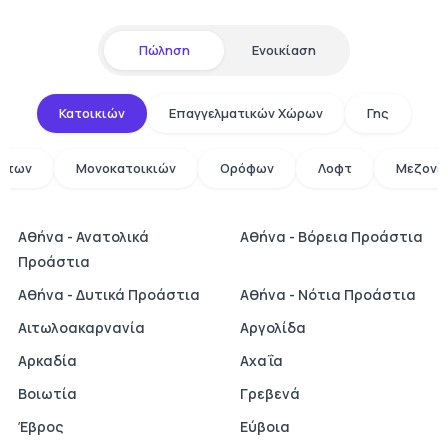
Πώληση
Ενοικίαση
Κατοικιών
Επαγγελματικών Χώρων
Γης
άτων
Μονοκατοικιών
Ορόφων
Λοφτ
Μεζονε
Αθήνα - Ανατολικά
Αθήνα - Βόρεια Προάστια
Προάστια
Αθήνα - Δυτικά Προάστια
Αθήνα - Νότια Προάστια
Αιτωλοακαρνανία
Αργολίδα
Αρκαδία
Αχαΐα
Βοιωτία
Γρεβενά
Έβρος
Εύβοια