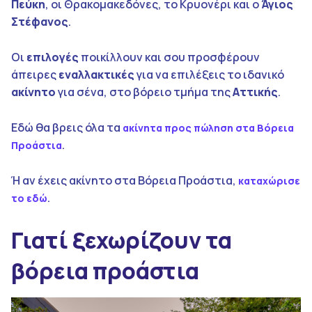
Πεύκη
, οι Θρακομακεδόνες, το Κρυονέρι και ο
Άγιος
Στέφανος
.
Οι
επιλογές
ποικίλλουν και σου προσφέρουν
άπειρες
εναλλακτικές
για να επιλέξεις το ιδανικό
ακίνητο
για σένα, στο βόρειο τμήμα της
Αττικής
.
Εδώ θα βρεις όλα τα
ακίνητα προς πώληση στα Βόρεια
.
Προάστια
Ή αν έχεις ακίνητο στα Βόρεια Προάστια,
καταχώρισε
.
το εδώ
Γιατί ξεχωρίζουν τα
βόρεια προάστια