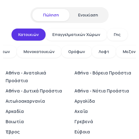
Πώληση
Ενοικίαση
Κατοικιών
Επαγγελματικών Χώρων
Γης
άτων
Μονοκατοικιών
Ορόφων
Λοφτ
Μεζονε
Αθήνα - Ανατολικά
Αθήνα - Βόρεια Προάστια
Προάστια
Αθήνα - Δυτικά Προάστια
Αθήνα - Νότια Προάστια
Αιτωλοακαρνανία
Αργολίδα
Αρκαδία
Αχαΐα
Βοιωτία
Γρεβενά
Έβρος
Εύβοια