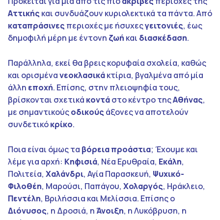
Πρόκειται για μία από τις πιο
ακριβές
περιοχές της
Αττικής
και συνδυάζουν κυριολεκτικά τα πάντα. Από
καταπράσινες
περιοχές με ήσυχες
γειτονιές
, έως
δημοφιλή μέρη με έντονη
ζωή
και
διασκέδαση
.
Παράλληλα, εκεί θα βρεις κορυφαία σχολεία, καθώς
και ορισμένα
νεοκλασικά
κτίρια, βγαλμένα από μία
άλλη
εποχή
. Επίσης, στην πλειοψηφία τους,
βρίσκονται σχετικά
κοντά
στο κέντρο της
Αθήνας
,
με σημαντικούς
οδικούς
άξονες να αποτελούν
συνδετικό
κρίκο
.
Ποια είναι όμως τα
βόρεια προάστια
; Έχουμε και
λέμε για αρχή:
Κηφισιά
, Νέα Ερυθραία,
Εκάλη
,
Πολιτεία,
Χαλάνδρι
, Αγία Παρασκευή,
Ψυχικό-
Φιλοθέη
, Μαρούσι, Παπάγου,
Χολαργός
, Ηράκλειο,
Πεντέλη
, Βριλήσσια και Μελίσσια. Επίσης ο
Διόνυσος
, η Δροσιά, η
Άνοιξη
, η Λυκόβρυση, η