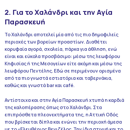
2. Για το Χαλάνδρι και την Αγία
Παρασκευή
Το Χαλάνδρι αποτελεί μία από τις πιο δημοφιλείς
περιοχές των βορείων προαστίων. Διαθέτει
κορυφαία αγορά, σχολεία, πάρκα για άθληση, ενώ
είναι και εύκολα προσβάσιμο: μέσω της λεωφόρου
Κηφισίας ή της Μεσογείων είτε ακόμη και μέσω της
λεωφόρου Πεντέλης. Εδώ σε περιμένουν ορισμένα
από τα πιο γνωστά εστιατόρια και ταβερνάκια,
καθώς και γνωστά bar και café.
Αντίστοιχα και στην Αγία Παρασκευή χτυπά η καρδιά
της καλοπέρασης όπως στο Χαλάνδρι. Στα
επιπρόσθετα πλεονεκτήματα της, η Αττική Οδός
που βρίσκεται δίπλα και ενώνει την περιοχή άμεσα
με το «Ελευθέριος Βενιζέλος. Την ίδια στιγμή και το