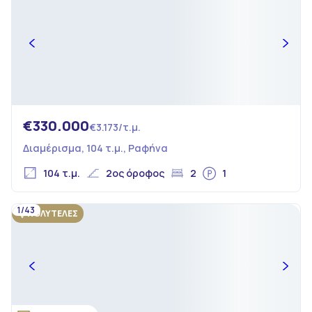
€330.000
€3.173/τ.μ.
Διαμέρισμα, 104 τ.μ., Ραφήνα
104 τ.μ.
2ος όροφος
2
1
1/43
ΠΟΛΥΤΕΛΕΣ