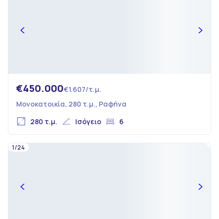
€450.000
€1.607/τ.μ.
Μονοκατοικία, 280 τ.μ., Ραφήνα
280 τ.μ.
Ισόγειο
6
1/24