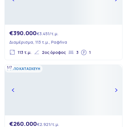
€390.000
€3.451/τ.μ.
Διαμέρισμα, 113 τ.μ., Ραφήνα
113 τ.μ.
2ος όροφος
3
1
1/7
ΥΠΟ ΚΑΤΑΣΚΕΥΗ
€260.000
€2.921/τ.μ.