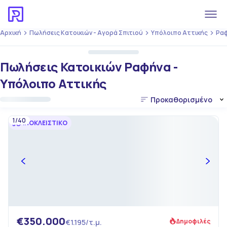
Αρχική
Πωλήσεις Κατοικιών - Αγορά Σπιτιού
Υπόλοιπο Αττικής
Ρα
Πωλήσεις Κατοικιών Ραφήνα -
Υπόλοιπο Αττικής
Προκαθορισμένο
1/40
ΑΠΟΚΛΕΙΣΤΙΚΟ
€350.000
Δημοφιλές
€1.195/τ.μ.