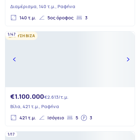
Διαμέρισμα, 140 τ.μ., Ραφήνα
140 τ.μ.
5ος όροφος
3
1/47
ΧΡΥΣΗ ΒΙΖΑ
€1.100.000
€2.613/τ.μ.
Βίλα, 421 τ.μ., Ραφήνα
421 τ.μ.
Ισόγειο
5
3
1/17