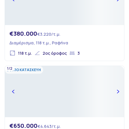
€380.000
€3.220/τ.μ.
Διαμέρισμα, 118 τ.μ., Ραφήνα
118 τ.μ.
2ος όροφος
3
1/2
ΥΠΟ ΚΑΤΑΣΚΕΥΗ
€650.000
€4.643/τ.μ.