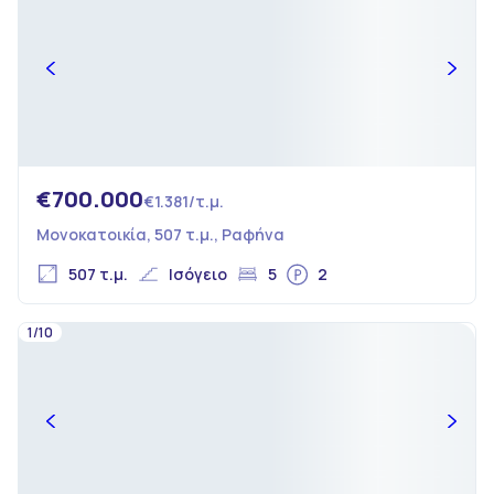
€700.000
€1.381/τ.μ.
Μονοκατοικία, 507 τ.μ., Ραφήνα
507 τ.μ.
Ισόγειο
5
2
1/10