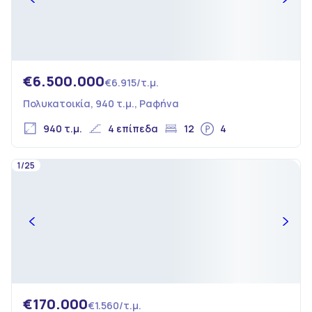
€6.500.000
€6.915/τ.μ.
Πολυκατοικία, 940 τ.μ., Ραφήνα
940 τ.μ.
4 επίπεδα
12
4
1/25
€170.000
€1.560/τ.μ.