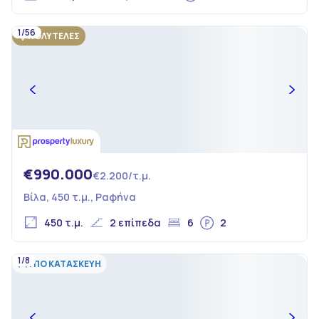
1/56
ΠΟΛΥΤΕΛΕΣ
€990.000
€2.200/τ.μ.
Βίλα, 450 τ.μ., Ραφήνα
450 τ.μ.
2 επίπεδα
6
2
1/8
ΥΠΟ ΚΑΤΑΣΚΕΥΗ