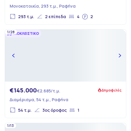
Μονοκατοικία, 293 τ.μ., Ραφήνα
293 τ.μ.
2 επίπεδα
4
2
1/28
ΑΠΟΚΛΕΙΣΤΙΚΟ
€145.000
Δημοφιλές
€2.685/τ.μ.
Διαμέρισμα, 54 τ.μ., Ραφήνα
54 τ.μ.
3ος όροφος
1
1/13