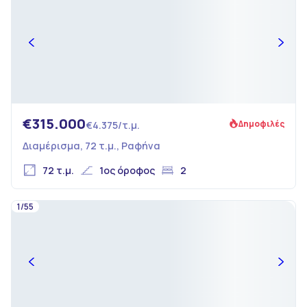
€315.000
Δημοφιλές
€4.375/τ.μ.
Διαμέρισμα, 72 τ.μ., Ραφήνα
72 τ.μ.
1ος όροφος
2
1/55