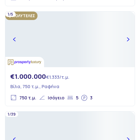
1/5
ΠΟΛΥΤΕΛΕΣ
€1.000.000
€1.333/τ.μ.
Βίλα, 750 τ.μ., Ραφήνα
750 τ.μ.
Ισόγειο
5
3
1/39