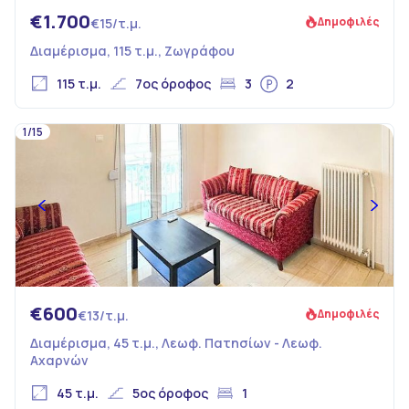
€1.700
Δημοφιλές
€15/τ.μ.
Διαμέρισμα, 115 τ.μ., Ζωγράφου
115 τ.μ.
7ος όροφος
3
2
1/15
€600
Δημοφιλές
€13/τ.μ.
Διαμέρισμα, 45 τ.μ., Λεωφ. Πατησίων - Λεωφ.
Αχαρνών
45 τ.μ.
5ος όροφος
1