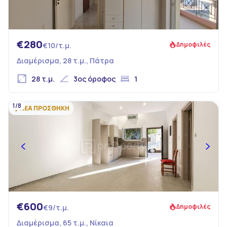
€280
Δημοφιλές
€10/τ.μ.
Διαμέρισμα, 28 τ.μ., Πάτρα
28 τ.μ.
3ος όροφος
1
1/8
ΝΕΑ ΠΡΟΣΘΗΚΗ
€600
Δημοφιλές
€9/τ.μ.
Διαμέρισμα, 65 τ.μ., Νίκαια