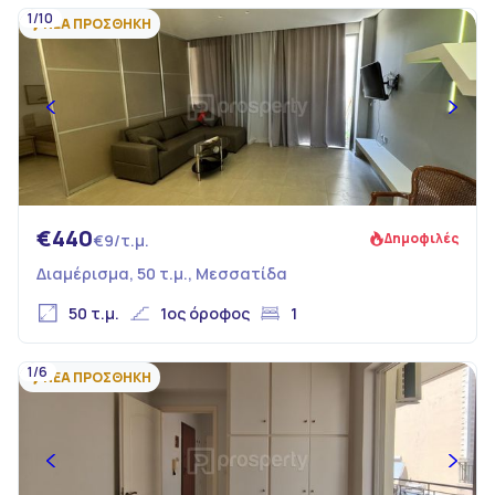
1/10
ΝΕΑ ΠΡΟΣΘΗΚΗ
€440
Δημοφιλές
€9/τ.μ.
Διαμέρισμα, 50 τ.μ., Μεσσατίδα
50 τ.μ.
1ος όροφος
1
1/6
ΝΕΑ ΠΡΟΣΘΗΚΗ