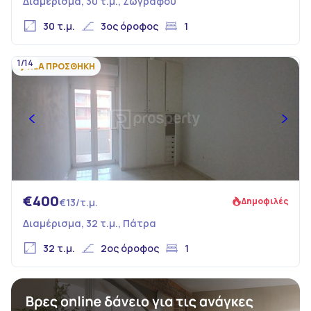
Διαμέρισμα, 30 τ.μ., Ζωγράφου
30 τ.μ.
3ος όροφος
1
1/14
ΝΕΑ ΠΡΟΣΘΗΚΗ
€400
Δημοφιλές
€13/τ.μ.
Διαμέρισμα, 32 τ.μ., Πάτρα
32 τ.μ.
2ος όροφος
1