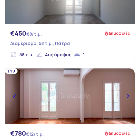
€450
Δημοφιλές
€8/τ.μ.
Διαμέρισμα, 58 τ.μ., Πάτρα
58 τ.μ.
4ος όροφος
1
1/19
€780
Δημοφιλές
€12/τ.μ.