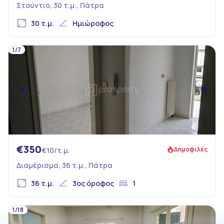
Στούντιο, 30 τ.μ., Πάτρα
30 τ.μ.
Ημιώροφος
1/7
€350
Δημοφιλές
€10/τ.μ.
Διαμέρισμα, 36 τ.μ., Πάτρα
36 τ.μ.
3ος όροφος
1
1/18