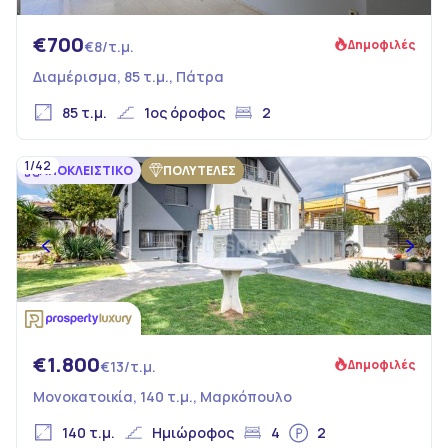
€700
Δημοφιλές
€8/τ.μ.
Διαμέρισμα, 85 τ.μ., Πάτρα
85 τ.μ.
1ος όροφος
2
1/42
ΑΠΟΚΛΕΙΣΤΙΚΟ
ΠΟΛΥΤΕΛΕΣ
€1.800
Δημοφιλές
€13/τ.μ.
Μονοκατοικία, 140 τ.μ., Μαρκόπουλο
140 τ.μ.
Ημιώροφος
4
2