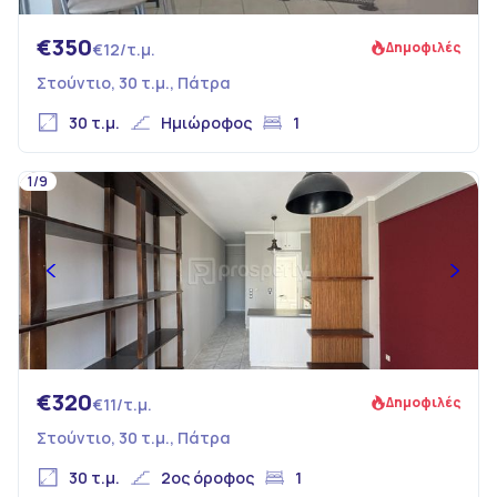
€350
Δημοφιλές
€12/τ.μ.
Στούντιο, 30 τ.μ., Πάτρα
30 τ.μ.
Ημιώροφος
1
1/9
€320
Δημοφιλές
€11/τ.μ.
Στούντιο, 30 τ.μ., Πάτρα
30 τ.μ.
2ος όροφος
1