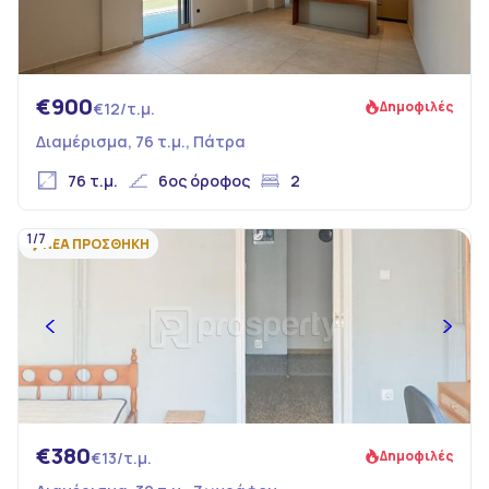
€900
Δημοφιλές
€12/τ.μ.
Διαμέρισμα, 76 τ.μ., Πάτρα
76 τ.μ.
6ος όροφος
2
1/7
ΝΕΑ ΠΡΟΣΘΗΚΗ
€380
Δημοφιλές
€13/τ.μ.