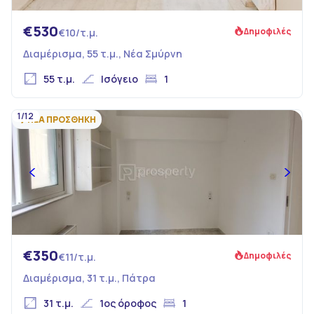
€530
Δημοφιλές
€10/τ.μ.
Διαμέρισμα, 55 τ.μ., Νέα Σμύρνη
55 τ.μ.
Ισόγειο
1
1/12
ΝΕΑ ΠΡΟΣΘΗΚΗ
€350
Δημοφιλές
€11/τ.μ.
Διαμέρισμα, 31 τ.μ., Πάτρα
31 τ.μ.
1ος όροφος
1