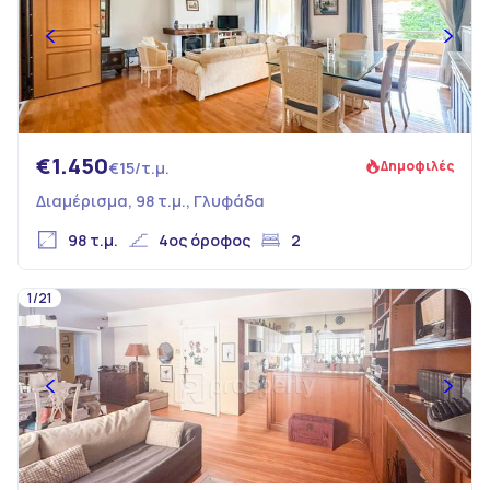
€1.450
Δημοφιλές
€15/τ.μ.
Διαμέρισμα, 98 τ.μ., Γλυφάδα
98 τ.μ.
4ος όροφος
2
1/21