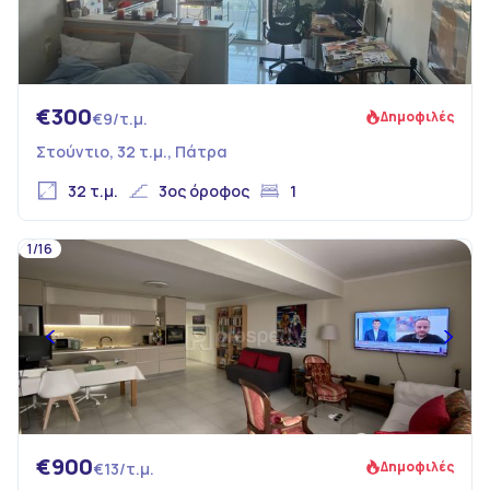
€300
Δημοφιλές
€9/τ.μ.
Στούντιο, 32 τ.μ., Πάτρα
32 τ.μ.
3ος όροφος
1
1/16
€900
Δημοφιλές
€13/τ.μ.