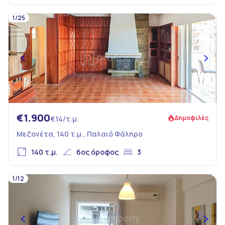
1/25
€1.900
Δημοφιλές
€14/τ.μ.
Μεζονέτα, 140 τ.μ., Παλαιό Φάληρο
140 τ.μ.
6ος όροφος
3
1/12