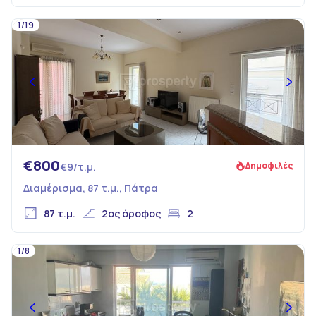
1/19
€800
Δημοφιλές
€9/τ.μ.
Διαμέρισμα, 87 τ.μ., Πάτρα
87 τ.μ.
2ος όροφος
2
1/8