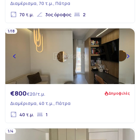
Διαμέρισμα, 70 τ.μ., Πάτρα
70 τ.μ.
3ος όροφος
2
1/18
€800
Δημοφιλές
€20/τ.μ.
Διαμέρισμα, 40 τ.μ., Πάτρα
40 τ.μ.
1
1/4