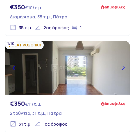
€350
Δημοφιλές
€10/τ.μ.
Διαμέρισμα, 35 τ.μ., Πάτρα
35 τ.μ.
2ος όροφος
1
1/10
ΝΕΑ ΠΡΟΣΘΗΚΗ
€350
Δημοφιλές
€11/τ.μ.
Στούντιο, 31 τ.μ., Πάτρα
31 τ.μ.
1ος όροφος