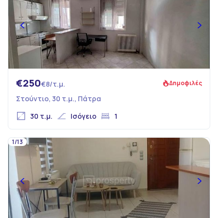
€250
Δημοφιλές
€8/τ.μ.
Στούντιο, 30 τ.μ., Πάτρα
30 τ.μ.
Ισόγειο
1
1/13