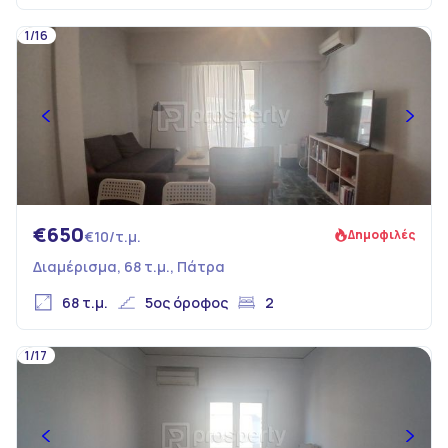
1/16
€650
Δημοφιλές
€10/τ.μ.
Διαμέρισμα, 68 τ.μ., Πάτρα
68 τ.μ.
5ος όροφος
2
1/17