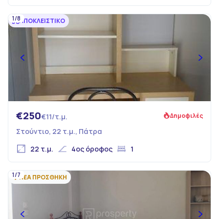
1/8
ΑΠΟΚΛΕΙΣΤΙΚΟ
€250
Δημοφιλές
€11/τ.μ.
Στούντιο, 22 τ.μ., Πάτρα
22 τ.μ.
4ος όροφος
1
1/7
ΝΕΑ ΠΡΟΣΘΗΚΗ