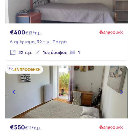
€400
Δημοφιλές
€13/τ.μ.
Διαμέρισμα, 32 τ.μ., Πάτρα
32 τ.μ.
1ος όροφος
1
1/6
ΝΕΑ ΠΡΟΣΘΗΚΗ
€550
Δημοφιλές
€11/τ.μ.