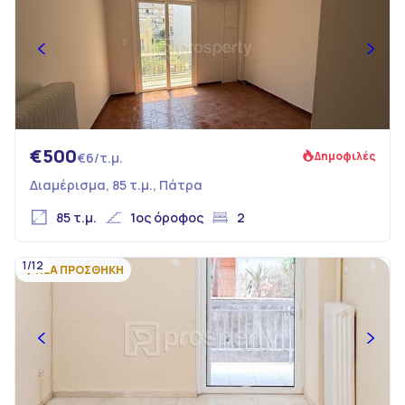
€500
Δημοφιλές
€6/τ.μ.
Διαμέρισμα, 85 τ.μ., Πάτρα
85 τ.μ.
1ος όροφος
2
1/12
ΝΕΑ ΠΡΟΣΘΗΚΗ