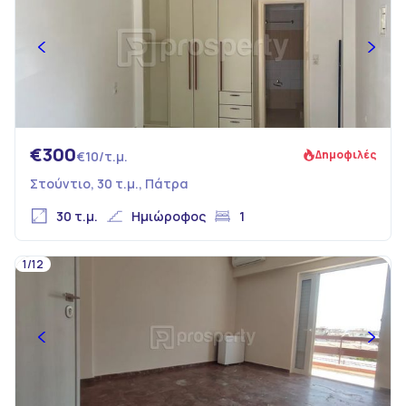
€300
Δημοφιλές
€10/τ.μ.
Στούντιο, 30 τ.μ., Πάτρα
30 τ.μ.
Ημιώροφος
1
1/12