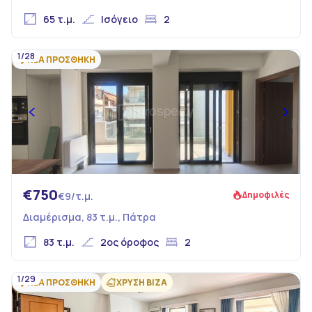
65 τ.μ.
Ισόγειο
2
1/28
ΝΕΑ ΠΡΟΣΘΗΚΗ
€750
Δημοφιλές
€9/τ.μ.
Διαμέρισμα, 83 τ.μ., Πάτρα
83 τ.μ.
2ος όροφος
2
1/29
ΝΕΑ ΠΡΟΣΘΗΚΗ
ΧΡΥΣΗ ΒΙΖΑ