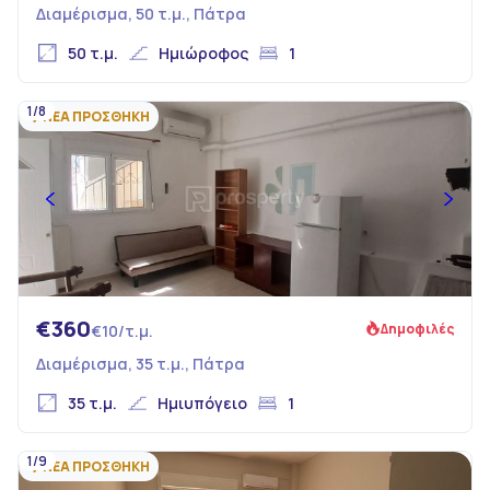
Διαμέρισμα, 50 τ.μ., Πάτρα
50 τ.μ.
Ημιώροφος
1
1/8
ΝΕΑ ΠΡΟΣΘΗΚΗ
€360
Δημοφιλές
€10/τ.μ.
Διαμέρισμα, 35 τ.μ., Πάτρα
35 τ.μ.
Ημιυπόγειο
1
1/9
ΝΕΑ ΠΡΟΣΘΗΚΗ