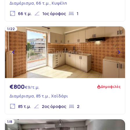
Διαμέρισμα, 66 τ.μ., Κυψέλη
66 τ.μ.
1ος όροφος
1
1/22
€800
Δημοφιλές
€9/τ.μ.
Διαμέρισμα, 85 τ.μ., Χαϊδάρι
85 τ.μ.
2ος όροφος
2
1/8