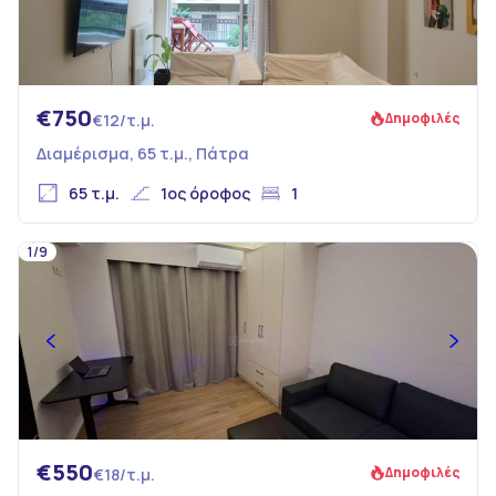
€750
Δημοφιλές
€12/τ.μ.
Διαμέρισμα, 65 τ.μ., Πάτρα
65 τ.μ.
1ος όροφος
1
1/9
€550
Δημοφιλές
€18/τ.μ.